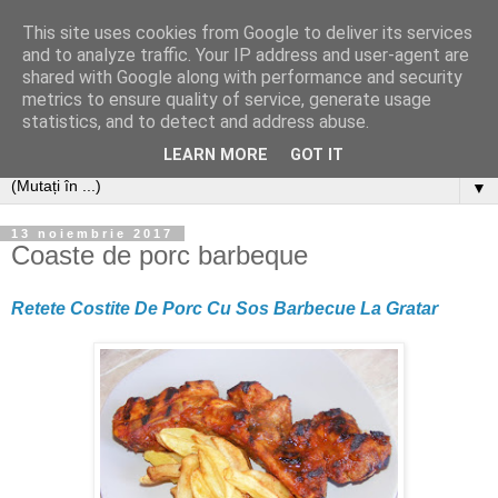
This site uses cookies from Google to deliver its services
and to analyze traffic. Your IP address and user-agent are
shared with Google along with performance and security
metrics to ensure quality of service, generate usage
statistics, and to detect and address abuse.
LEARN MORE
GOT IT
▼
13 noiembrie 2017
Coaste de porc barbeque
Retete Costite De Porc Cu Sos Barbecue La Gratar