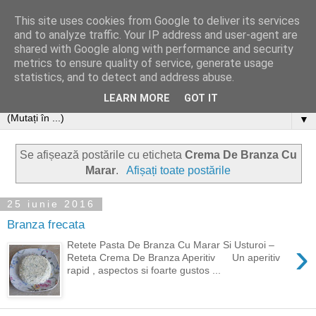
This site uses cookies from Google to deliver its services
and to analyze traffic. Your IP address and user-agent are
shared with Google along with performance and security
metrics to ensure quality of service, generate usage
statistics, and to detect and address abuse.
LEARN MORE
GOT IT
▼
Se afișează postările cu eticheta
Crema De Branza Cu
Marar
.
Afișați toate postările
25 iunie 2016
Branza frecata
›
Retete Pasta De Branza Cu Marar Si Usturoi –
Reteta Crema De Branza Aperitiv Un aperitiv
rapid , aspectos si foarte gustos ...