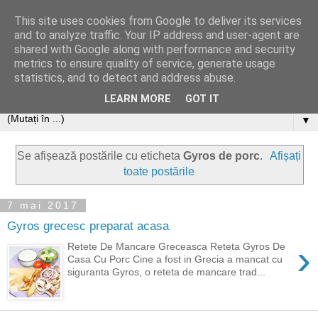
This site uses cookies from Google to deliver its services
and to analyze traffic. Your IP address and user-agent are
shared with Google along with performance and security
metrics to ensure quality of service, generate usage
statistics, and to detect and address abuse.
LEARN MORE
GOT IT
▼
Se afișează postările cu eticheta
Gyros de porc
.
Afișați
toate postările
7 mai 2017
Gyros grecesc preparat acasa
›
Retete De Mancare Greceasca Reteta Gyros De
Casa Cu Porc Cine a fost in Grecia a mancat cu
siguranta Gyros, o reteta de mancare trad...