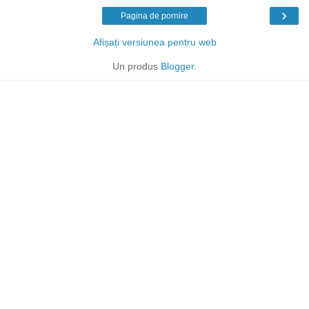
›
Pagina de pornire
Afișați versiunea pentru web
Un produs
Blogger
.