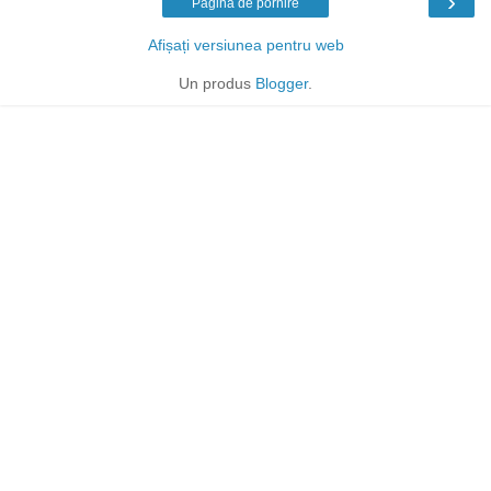
›
Pagina de pornire
Afișați versiunea pentru web
Un produs
Blogger
.