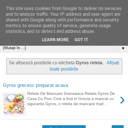
This site uses cookies from Google to deliver its services
and to analyze traffic. Your IP address and user-agent are
shared with Google along with performance and security
metrics to ensure quality of service, generate usage
statistics, and to detect and address abuse.
LEARN MORE
GOT IT
▼
Se afișează postările cu eticheta
Gyros reteta
.
Afișați
toate postările
Gyros grecesc preparat acasa
›
Retete De Mancare Greceasca Reteta Gyros De
Casa Cu Porc Cine a fost in Grecia a mancat cu
siguranta Gyros, o reteta de mancare trad...