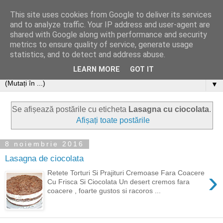
This site uses cookies from Google to deliver its services
and to analyze traffic. Your IP address and user-agent are
shared with Google along with performance and security
metrics to ensure quality of service, generate usage
statistics, and to detect and address abuse.
LEARN MORE
GOT IT
▼
Se afișează postările cu eticheta
Lasagna cu ciocolata
.
Afișați toate postările
8 noiembrie 2016
Lasagna de ciocolata
›
Retete Torturi Si Prajituri Cremoase Fara Coacere
Cu Frisca Si Ciocolata Un desert cremos fara
coacere , foarte gustos si racoros ...