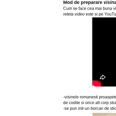
Mod de preparare 
visin
reteta video
 este si pe YouT
-visinele romanesti proaspete
de codite si orice alt corp stra
-se pun intr-un borcan de sti