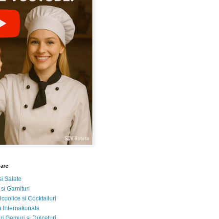
nare
si Salate
 si Garnituri
lcoolice si Cocktailuri
 Internationala
i Gemuri si Dulceturi