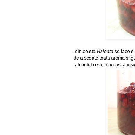
-din ce sta 
visinata
 se face s
de a scoate toata aroma si gu
-alcoolul o sa intareasca visi