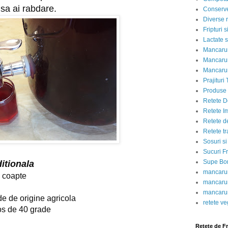
 sa ai rabdare.
Conserve
Diverse r
Fripturi 
Lactate s
Mancarur
Mancarur
Mancarur
Prajituri 
Produse d
Retete D
Retete I
Retete d
Retete tr
Sosuri si
Sucuri Fr
Supe Bor
ditionala
mancarur
e coapte
mancarur
mancarur
ade de origine agricola
retete v
ros de 40 grade
Retete de F