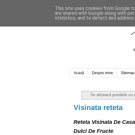
This site uses cookies from Google to 
are shared with Google along with per
statistics, and to detect and address
Acasă
Despre mine
Sitemap
Se afișează postările cu 
Visinata reteta
Reteta Visinata De Casa 
Dulci De Fructe