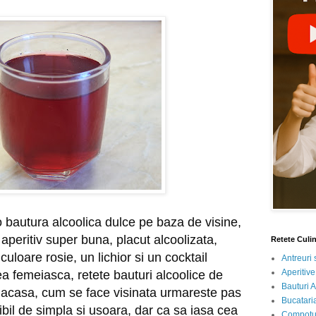
 bautura alcoolica dulce pe baza de visine, 
aperitiv super buna, placut alcoolizata, 
Retete Culi
loare rosie, un lichior si un cocktail 
Antreuri 
Aperitive
ea femeiasca, retete bauturi alcoolice de 
Bauturi A
si acasa, cum se face visinata urmareste pas 
Bucataria
bil de simpla si usoara, dar ca sa iasa cea 
Compotur