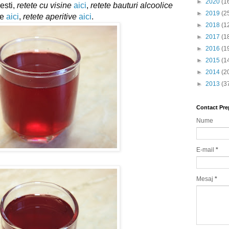
►
2020
(1
esti, 
retete cu visine
aici
, 
retete bauturi alcoolice
►
2019
(2
e 
aici
, 
retete aperitive
aici
.
►
2018
(1
►
2017
(1
►
2016
(1
►
2015
(1
►
2014
(2
►
2013
(3
Contact Pre
Nume
E-mail
*
Mesaj
*