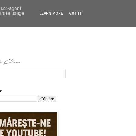
 user-agent
nerate usage
LEARN MORE
GOT IT
e