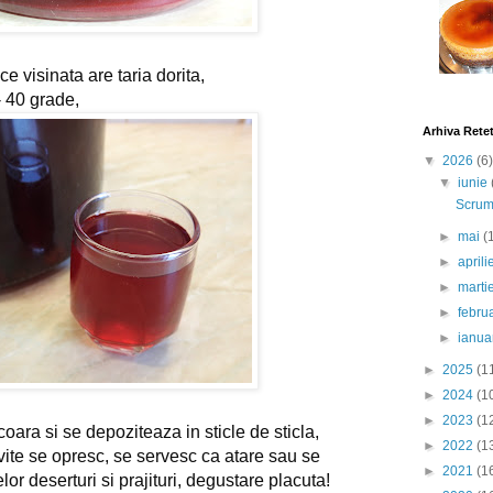
ce visinata are taria dorita,
- 40 grade,
Arhiva Rete
▼
2026
(6)
▼
iunie
Scrumb
►
mai
(
►
april
►
marti
►
febru
►
ianua
►
2025
(1
►
2024
(1
►
2023
(1
coara si se depoziteaza in sticle de sticla,
►
2022
(1
vite se opresc, se servesc ca atare sau se 
►
2021
(1
or deserturi si prajituri, degustare placuta!