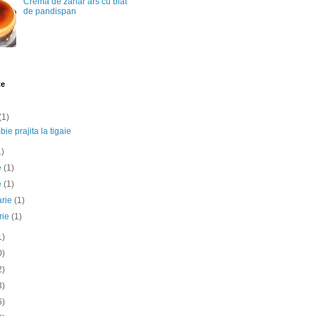
Crema de zahar ars cu blat
de pandispan
te
(1)
ie prajita la tigaie
1)
ie
(1)
e
(1)
arie
(1)
rie
(1)
1)
0)
2)
3)
6)