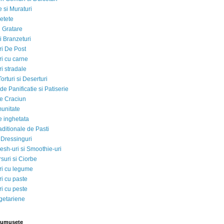
 si Muraturi
etete
si Gratare
i Branzeturi
i De Post
i cu carne
i stradale
Torturi si Deserturi
e Panificatie si Patiserie
e Craciun
munitate
e inghetata
aditionale de Pasti
 Dressinguri
esh-uri si Smoothie-uri
suri si Ciorbe
i cu legume
i cu paste
i cu peste
egetariene
rumusete