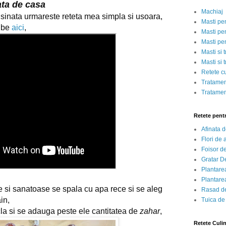
ata de casa
Machiaj
Cum se face cea mai buna visinata urmareste reteta mea simpla si usoara, 
Masti pe
ube 
aici
,
Masti pen
Masti pe
Masti si 
Masti si 
Retete c
Tratamen
Tratamen
Retete pent
Afinata 
Flori de
Foisor d
Gratar D
Plantarea
Plantarea
 si sanatoase se spala cu apa rece si se aleg 
Rasad de
in,
Tuica de
cla si se adauga peste ele cantitatea de 
zahar
,
Retete Culi