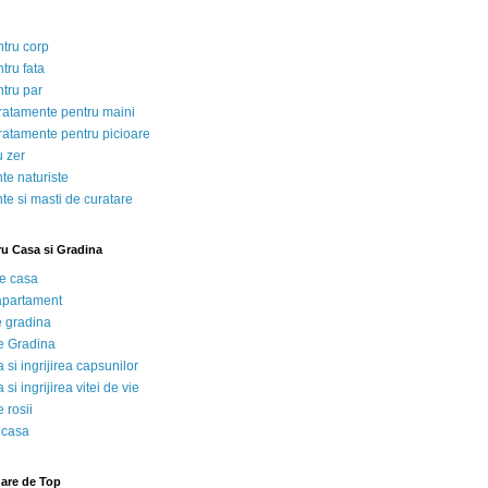
ntru corp
tru fata
ntru par
tratamente pentru maini
tratamente pentru picioare
u zer
te naturiste
te si masti de curatare
ru Casa si Gradina
de casa
 apartament
e gradina
e Gradina
 si ingrijirea capsunilor
 si ingrijirea vitei de vie
 rosii
 casa
nare de Top