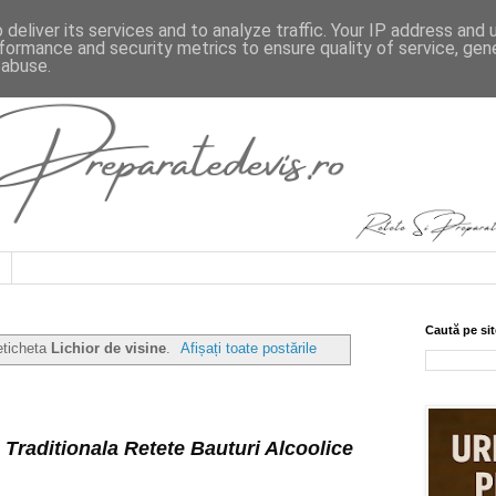
deliver its services and to analyze traffic. Your IP address and
formance and security metrics to ensure quality of service, ge
 abuse.
Caută pe sit
eticheta
Lichior de visine
.
Afișați toate postările
Traditionala Retete Bauturi Alcoolice 