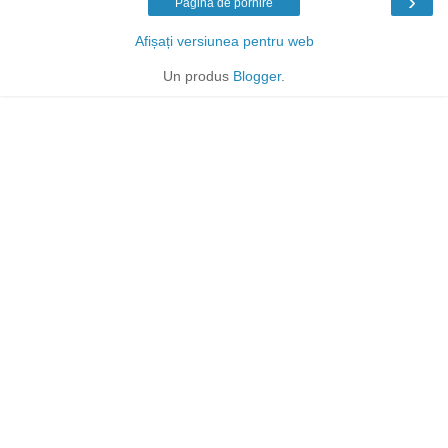
›
Pagina de pornire
Afișați versiunea pentru web
Un produs
Blogger
.