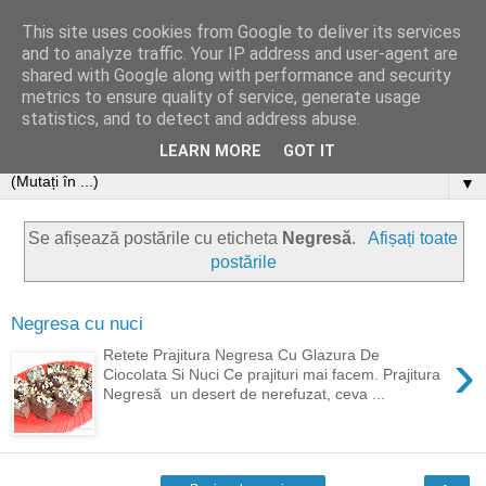
This site uses cookies from Google to deliver its services
and to analyze traffic. Your IP address and user-agent are
shared with Google along with performance and security
metrics to ensure quality of service, generate usage
statistics, and to detect and address abuse.
LEARN MORE
GOT IT
▼
Se afișează postările cu eticheta
Negresă
.
Afișați toate
postările
Negresa cu nuci
›
Retete Prajitura Negresa Cu Glazura De
Ciocolata Si Nuci Ce prajituri mai facem. Prajitura
Negresă un desert de nerefuzat, ceva ...