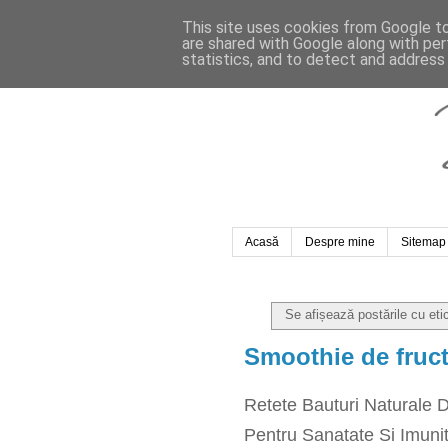
This site uses cookies from Google to 
are shared with Google along with per
statistics, and to detect and address
Acasă
Despre mine
Sitemap
Se afișează postările cu et
Smoothie de fruc
Retete Bauturi Naturale 
Pentru Sanatate Si Imuni