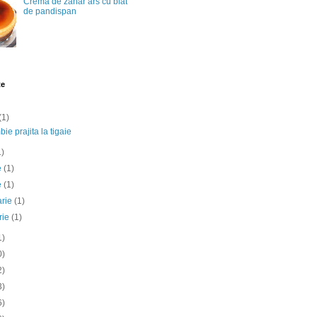
Crema de zahar ars cu blat
de pandispan
te
(1)
ie prajita la tigaie
1)
ie
(1)
e
(1)
arie
(1)
rie
(1)
1)
0)
2)
3)
6)