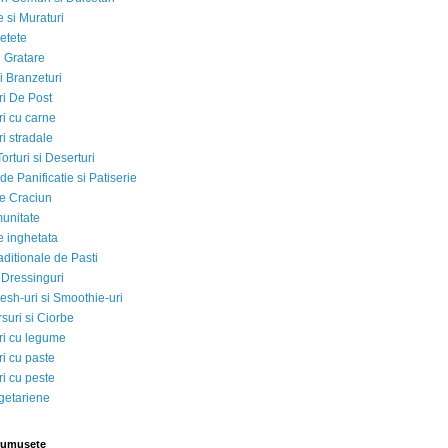
 si Muraturi
etete
si Gratare
i Branzeturi
i De Post
i cu carne
i stradale
Torturi si Deserturi
e Panificatie si Patiserie
e Craciun
munitate
e inghetata
aditionale de Pasti
 Dressinguri
esh-uri si Smoothie-uri
suri si Ciorbe
i cu legume
i cu paste
i cu peste
egetariene
rumusete