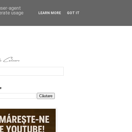
 user-agent
nerate usage
LEARN MORE
GOT IT
e