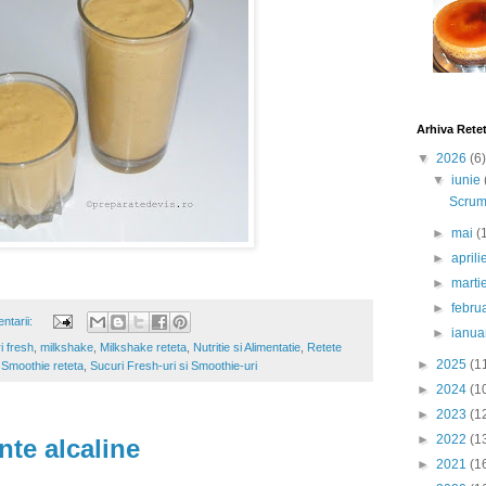
Arhiva Rete
▼
2026
(6)
▼
iunie
Scrumb
►
mai
(
►
april
►
marti
►
febru
ntarii:
►
ianua
i fresh
,
milkshake
,
Milkshake reteta
,
Nutritie si Alimentatie
,
Retete
►
2025
(1
,
Smoothie reteta
,
Sucuri Fresh-uri si Smoothie-uri
►
2024
(1
►
2023
(1
►
2022
(1
nte alcaline
►
2021
(1