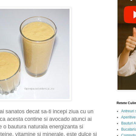
Retete Culi
i sanatos decat sa-ti incepi ziua cu un
Antreuri 
Aperitive
aca acesta contine si avocado atunci ai
Bauturi A
e o bautura naturala energizanta si
Bucataria
teine, vitamine si minerale, este dulce si
Compotur