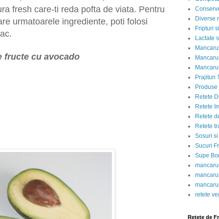
ura fresh care-ti reda pofta de viata. Pentru
Conserve
Diverse r
e urmatoarele ingrediente, poti folosi
Fripturi 
lac.
Lactate s
Mancarur
 fructe cu avocado
Mancarur
Mancarur
Prajituri 
Produse d
Retete D
Retete I
Retete d
Retete tr
Sosuri si
Sucuri Fr
Supe Bor
mancarur
mancarur
mancarur
retete v
Retete de F