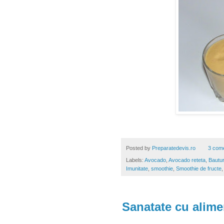
Posted by
Preparatedevis.ro
3 come
Labels:
Avocado
,
Avocado reteta
,
Bautur
Imunitate
,
smoothie
,
Smoothie de fructe
Sanatate cu alime