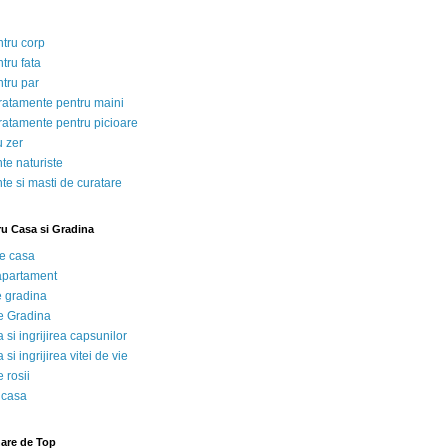
ntru corp
tru fata
ntru par
tratamente pentru maini
tratamente pentru picioare
u zer
te naturiste
te si masti de curatare
ru Casa si Gradina
de casa
 apartament
e gradina
e Gradina
 si ingrijirea capsunilor
 si ingrijirea vitei de vie
 rosii
 casa
nare de Top