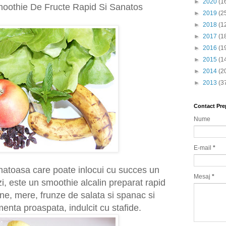
►
2020
(1
moothie De Fructe Rapid Si Sanatos
►
2019
(2
►
2018
(1
►
2017
(1
►
2016
(1
►
2015
(1
►
2014
(2
►
2013
(3
Contact Pre
Nume
E-mail
*
natoasa care poate inlocui cu succes un
Mesaj
*
zi, este un smoothie alcalin preparat rapid
ne, mere, frunze de salata si spanac si
enta proaspata, indulcit cu stafide.