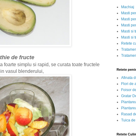
Machiaj
Masti pe
Masti pen
Masti pe
Masti si 
Masti si 
Retete c
Tratamen
Tratamen
hie de fructe
 foarte simplu si rapid, se curata toate fructele
Retete pent
 in vasul blenderului,
Afinata 
Flori de
Foisor d
Gratar D
Plantarea
Plantarea
Rasad de
Tuica de
Retete Culi