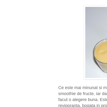
Ce este mai minunat si ma
smoothie de fructe, iar d
facut o alegere buna. Est
revigoranta, bogata in pro