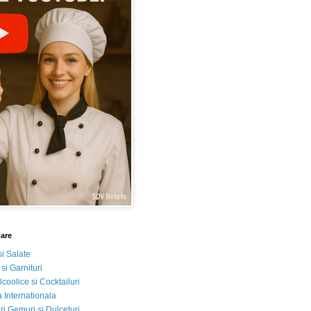
nare
si Salate
 si Garnituri
lcoolice si Cocktailuri
 Internationala
i Gemuri si Dulceturi