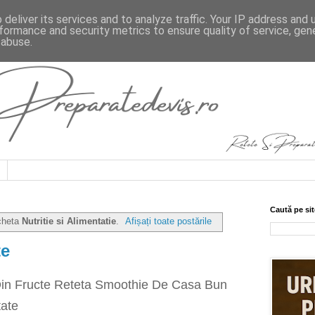
deliver its services and to analyze traffic. Your IP address and
formance and security metrics to ensure quality of service, ge
 abuse.
Caută pe sit
icheta
Nutritie si Alimentatie
.
Afișați toate postările
te
Din Fructe Reteta Smoothie De Casa Bun
tate