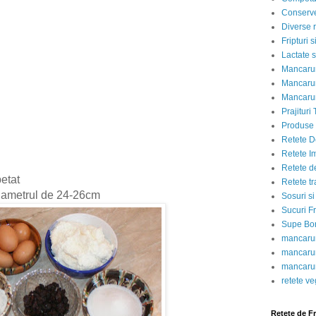
Conserve
Diverse r
Fripturi 
Lactate s
Mancarur
Mancarur
Mancarur
Prajituri 
Produse d
Retete D
Retete I
Retete d
petat
Retete tr
diametrul de 24-26cm
Sosuri si
Sucuri Fr
Supe Bor
mancarur
mancarur
mancarur
retete v
Retete de F