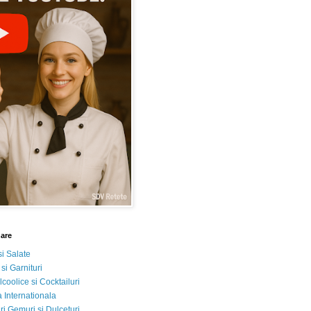
nare
si Salate
 si Garnituri
lcoolice si Cocktailuri
 Internationala
i Gemuri si Dulceturi