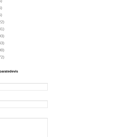
6)
6)
5)
22)
81)
93)
43)
00)
72)
paratedevis