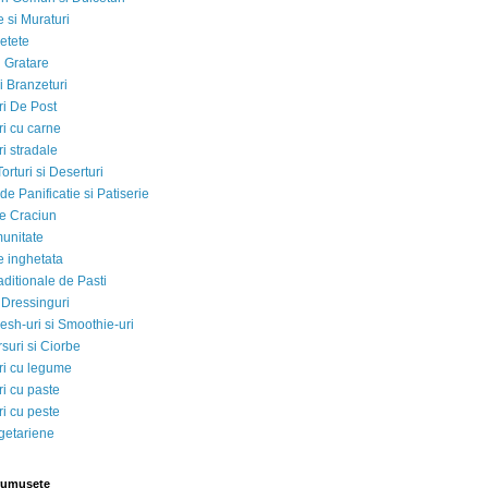
 si Muraturi
etete
si Gratare
i Branzeturi
i De Post
i cu carne
i stradale
Torturi si Deserturi
e Panificatie si Patiserie
e Craciun
munitate
e inghetata
aditionale de Pasti
 Dressinguri
esh-uri si Smoothie-uri
suri si Ciorbe
i cu legume
i cu paste
i cu peste
egetariene
rumusete