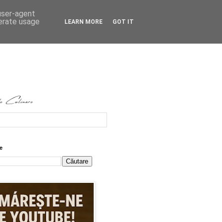
 user-agent
nerate usage
LEARN MORE
GOT IT
e