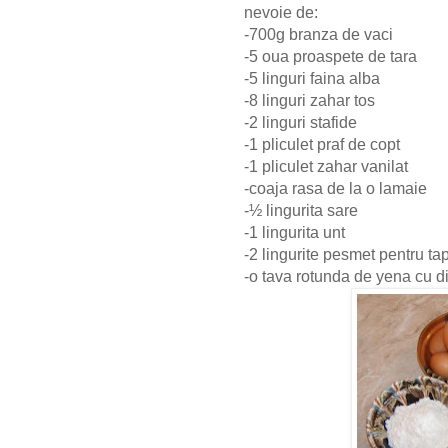
nevoie de:
-700g branza de vaci
-5 oua proaspete de tara
-5 linguri faina alba
-8 linguri zahar tos
-2 linguri stafide
-1 pliculet praf de copt
-1 pliculet zahar vanilat
-coaja rasa de la o lamaie
-½
lingurita sare
-1 lingurita unt
-2 lingurite pesmet pentru ta
-o tava rotunda de yena cu 