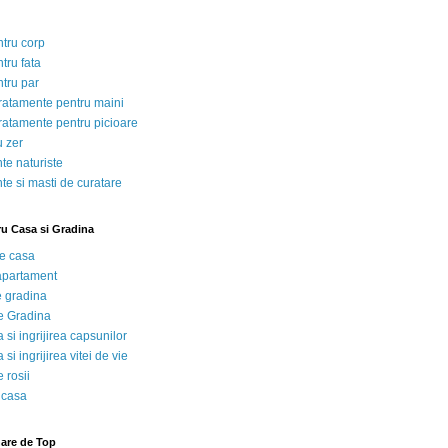
ntru corp
tru fata
ntru par
tratamente pentru maini
tratamente pentru picioare
u zer
te naturiste
te si masti de curatare
ru Casa si Gradina
de casa
 apartament
e gradina
e Gradina
 si ingrijirea capsunilor
 si ingrijirea vitei de vie
 rosii
 casa
nare de Top