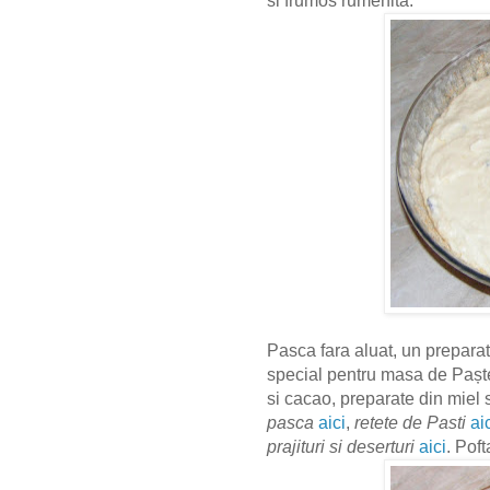
si frumos rumenita.
Pasca fara aluat, un preparat
special pentru masa de Paște,
si cacao, preparate din miel s
pasca
aici
,
retete de Pasti
ai
prajituri si deserturi
aici
.
Poft