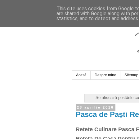
This site uses cookies from Google to 
are shared with Google along with per
statistics, and to detect and address
Acasă
Despre mine
Sitemap
Se afișează postările c
28 aprilie 2016
Pasca de Paști Re
Retete Culinare Pasca F
Reteta De Casa Pentru 