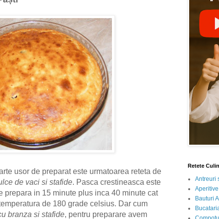
Retete Culi
oarte usor de preparat este urmatoarea reteta de
Antreuri 
lce de vaci si stafide
. Pasca crestineasca este
Aperitive
 se prepara in 15 minute plus inca
4
0 minute cat
Bauturi A
o temperatura de 180 grade celsius. Dar cum
Bucataria
 branza si stafide
, pentru preparare avem
Compotur