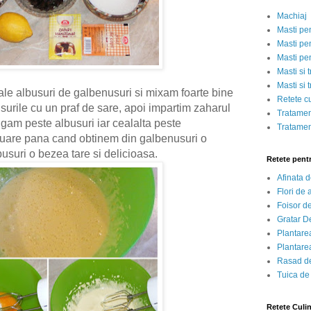
Machiaj
Masti pe
Masti pen
Masti pe
Masti si 
Masti si 
 albusuri de galbenusuri si mixam foarte bine
Retete c
surile cu un praf de sare, apoi impartim zaharul
Tratamen
ugam peste albusuri iar cealalta peste
Tratamen
nuare pana cand obtinem din galbenusuri o
busuri o bezea tare si delicioasa.
Retete pent
Afinata 
Flori de
Foisor d
Gratar D
Plantarea
Plantarea
Rasad de
Tuica de
Retete Culi