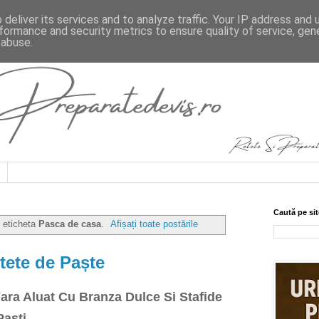
deliver its services and to analyze traffic. Your IP address and
formance and security metrics to ensure quality of service, ge
 abuse.
Caută pe sit
u eticheta
Pasca de casa
.
Afișați toate postările
tete de Paște
ara Aluat Cu Branza Dulce Si Stafide
Paști