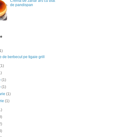
Crema de zahar ars cu blat
de pandispan
te
1)
e de berbecut pe tigaie grill
(1)
1)
ie
(1)
e
(1)
arie
(1)
rie
(1)
1)
0)
2)
3)