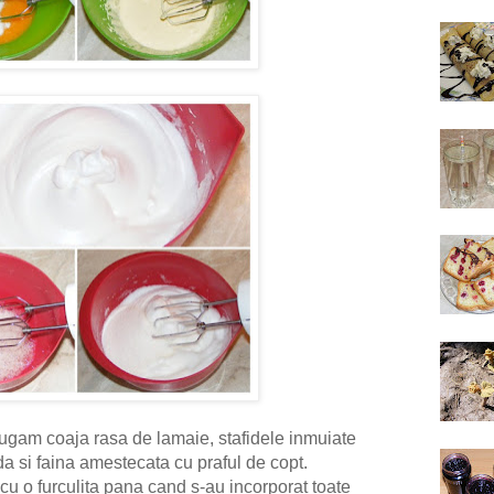
ugam coaja rasa de lamaie, stafidele inmuiate
da
si
faina amestecata cu praful de copt.
 o furculita pana cand s-au incorporat toate