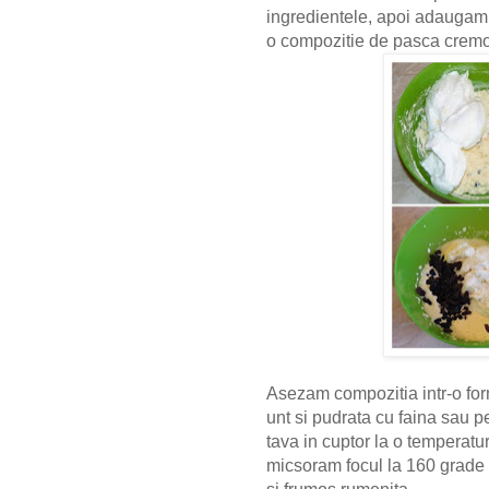
ingredientele, apoi adauga
o compozitie de pasca crem
Asezam compozitia intr-o for
unt si pudrata cu faina sau 
tava in cuptor la o temperat
micsoram focul la 160 grade