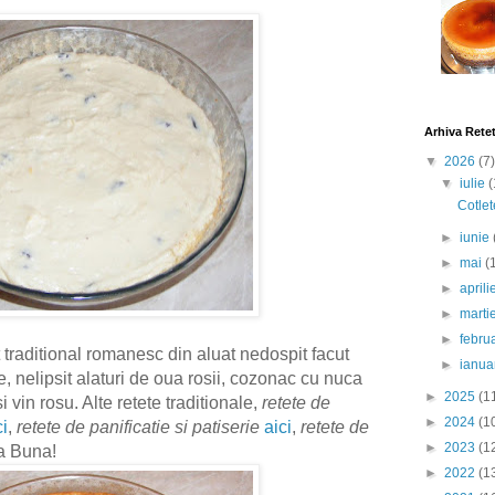
Arhiva Rete
▼
2026
(7)
▼
iulie
(
Cotlet
►
iunie
►
mai
(
►
april
►
marti
►
febru
 traditional romanesc din aluat nedospit facut
►
ianua
 nelipsit alaturi de oua rosii, cozonac cu nuca
►
2025
(1
i vin rosu. Alte retete traditionale,
retete de
►
2024
(1
ci
,
retete de panificatie si patiserie
aici
,
retete de
►
2023
(1
a Buna!
►
2022
(1