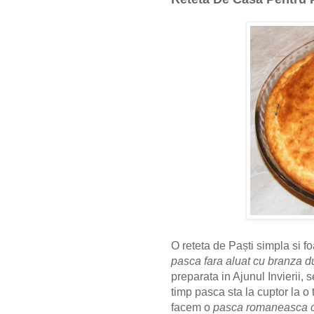
O reteta de Paști simpla si f
pasca fara aluat cu branza du
preparata in
A
junul
I
nvierii,
timp pasca sta la cuptor la 
facem o
pasca romaneasca cu