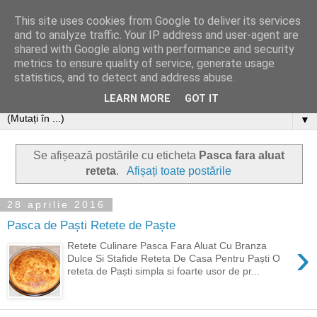
This site uses cookies from Google to deliver its services
and to analyze traffic. Your IP address and user-agent are
shared with Google along with performance and security
metrics to ensure quality of service, generate usage
statistics, and to detect and address abuse.
LEARN MORE
GOT IT
▼
Se afișează postările cu eticheta
Pasca fara aluat
reteta
.
Afișați toate postările
28 aprilie 2016
Pasca de Paști Retete de Paște
›
Retete Culinare Pasca Fara Aluat Cu Branza
Dulce Si Stafide Reteta De Casa Pentru Paști O
reteta de Paști simpla si foarte usor de pr...