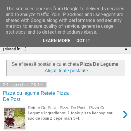
This site uses cookies from Google to deliver its services
and to analyze traffic. Your IP address and user-agent are
shared with Google along with performance and security
metrics to ensure quality of service, generate usage
statistics, and to detect and address abuse.
LEARN MORE
GOT IT
▼
Se afișează postările cu eticheta
Pizza De Legume
.
Afișați toate postările
24 aprilie 2013
Pizza cu legume Retete Pizza
De Post
›
Retete De Post - Pizza De Post - Pizza Cu
Legume Ingrediente: 1 foaie pizza kechup sau
suc de rosii 2 cepe mari 3-4...