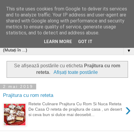
This site uses cookies from Google to deliver its services
and to analyze traffic. Your IP address and user-agent are
shared with Google along with performance and security
metrics to ensure quality of service, generate usage
statistics, and to detect and address abuse.
LEARN MORE
GOT IT
▼
Se afișează postările cu eticheta
Prajitura cu rom
reteta
.
Afișați toate postările
2 mai 2019
Prajitura cu rom reteta
›
Retete Culinare Prajitura Cu Rom Si Nuca Reteta
De Casa O reteta de prajitura de casa , un desert
si ceva bun si dulce mai deosebit...