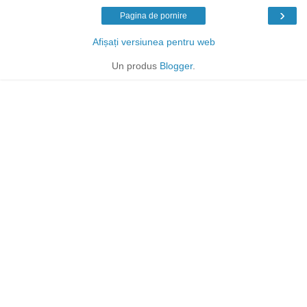
›
Pagina de pornire
Afișați versiunea pentru web
Un produs
Blogger
.