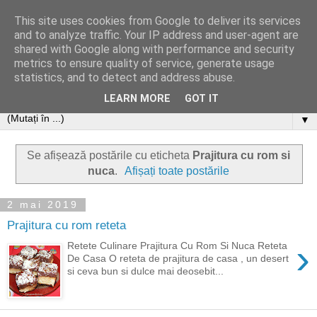
This site uses cookies from Google to deliver its services
and to analyze traffic. Your IP address and user-agent are
shared with Google along with performance and security
metrics to ensure quality of service, generate usage
statistics, and to detect and address abuse.
LEARN MORE
GOT IT
▼
Se afișează postările cu eticheta
Prajitura cu rom si
nuca
.
Afișați toate postările
2 mai 2019
Prajitura cu rom reteta
›
Retete Culinare Prajitura Cu Rom Si Nuca Reteta
De Casa O reteta de prajitura de casa , un desert
si ceva bun si dulce mai deosebit...