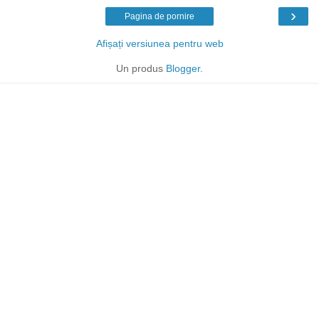
›
Pagina de pornire
Afișați versiunea pentru web
Un produs
Blogger
.