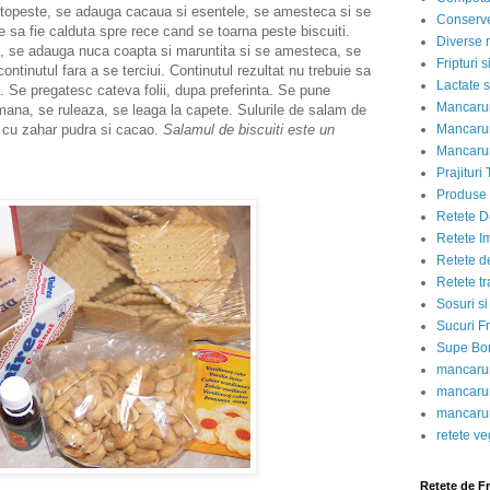
 topeste, se adauga cacaua si esentele, se amesteca si se
Conserve
ie sa fie calduta spre rece cand se toarna peste biscuiti.
Diverse r
, se adauga nuca coapta si maruntita si se amesteca, se
Fripturi 
tinutul fara a se terciui. Continutul rezultat nu trebuie sa
Lactate s
a. Se pregatesc cateva folii, dupa preferinta. Se pune
Mancarur
 mana, se ruleaza, se leaga la capete. Sulurile de salam de
ra cu zahar pudra si cacao.
Salamul de biscuiti este un
Mancarur
Mancarur
Prajituri 
Produse d
Retete D
Retete I
Retete d
Retete tr
Sosuri si
Sucuri Fr
Supe Bor
mancarur
mancarur
mancarur
retete v
Retete de F