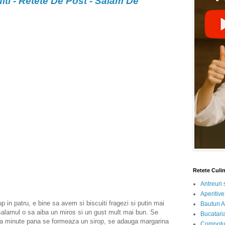
ti - Retete De Post - Salam De
Retete Culi
Antreuri 
Aperitive
in patru, e bine sa avem si biscuiti fragezi si putin mai
Bauturi A
 salamul o sa aiba un miros si un gust mult mai bun. Se
Bucataria
va minute pana se formeaza un sirop, se adauga margarina
Compotur