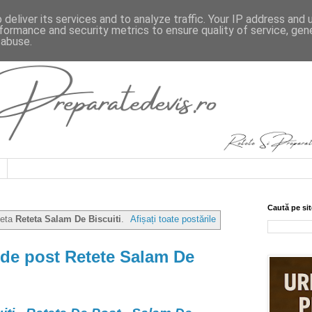
deliver its services and to analyze traffic. Your IP address and
formance and security metrics to ensure quality of service, ge
 abuse.
Caută pe sit
heta
Reteta Salam De Biscuiti
.
Afișați toate postările
 de post Retete Salam De