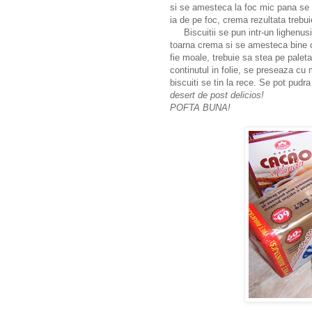
si se amesteca la foc mic pana se
ia de pe foc, crema rezultata trebu
Biscuitii se pun intr-un lighenusi
toarna crema si se amesteca bine con
fie moale, trebuie sa stea pe palet
continutul in folie, se preseaza cu
biscuiti se tin la rece. Se pot pud
desert de post delicios!
POFTA BUNA!