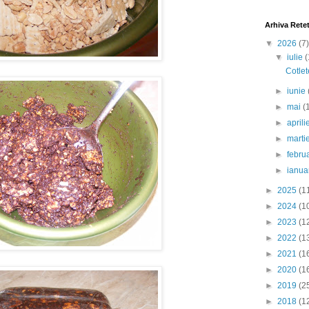
Arhiva Rete
▼
2026
(7)
▼
iulie
(
Cotlet
►
iunie
►
mai
(
►
april
►
marti
►
febru
►
ianua
►
2025
(1
►
2024
(1
►
2023
(1
►
2022
(1
►
2021
(1
►
2020
(1
►
2019
(2
►
2018
(1