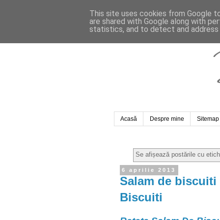
This site uses cookies from Google to 
are shared with Google along with per
statistics, and to detect and address
Acasă
Despre mine
Sitemap
Se afișează postările cu etic
6 aprilie 2013
Salam de biscuiti
Biscuiti