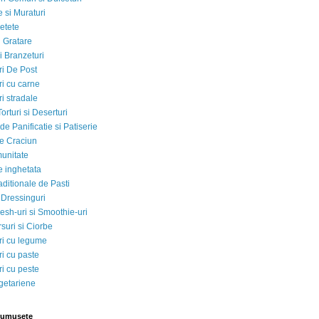
 si Muraturi
etete
si Gratare
i Branzeturi
i De Post
i cu carne
i stradale
Torturi si Deserturi
e Panificatie si Patiserie
e Craciun
munitate
e inghetata
aditionale de Pasti
 Dressinguri
esh-uri si Smoothie-uri
suri si Ciorbe
i cu legume
i cu paste
i cu peste
egetariene
rumusete