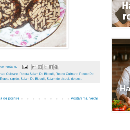
 comentariu:
rate Culinare
,
Reteta Salam De Biscuiti
,
Retete Culinare
,
Retete De
Retete rapide
,
Salam De Biscuiti
,
Salam de biscuiti de post
a de pornire
Postări mai vechi