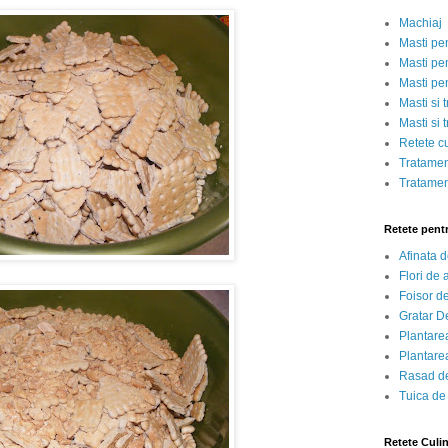
Machiaj
Masti pe
Masti pen
Masti pe
Masti si 
Masti si 
Retete c
Tratamen
Tratamen
Retete pent
Afinata 
Flori de
Foisor d
Gratar D
Plantarea
Plantarea
Rasad de
Tuica de
Retete Culi