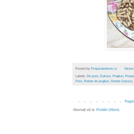
Posted by
Preparatedevis.ro
Niciun
Labels:
De post
,
Dulciuri
,
Prajituri
,
Prepa
Post
,
Retete de prajituri
,
Retete Dulciuri
,
Pagin
Abonați-vă la:
Postări (Atom)