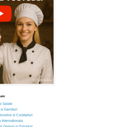
nare
si Salate
 si Garnituri
lcoolice si Cocktailuri
 Internationala
i Gemuri si Dulceturi