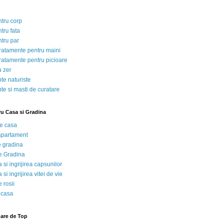
ntru corp
tru fata
ntru par
tratamente pentru maini
tratamente pentru picioare
u zer
te naturiste
te si masti de curatare
ru Casa si Gradina
de casa
 apartament
e gradina
e Gradina
 si ingrijirea capsunilor
 si ingrijirea vitei de vie
 rosii
 casa
nare de Top