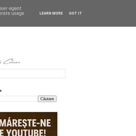
 user-agent
nerate usage
LEARN MORE
GOT IT
e