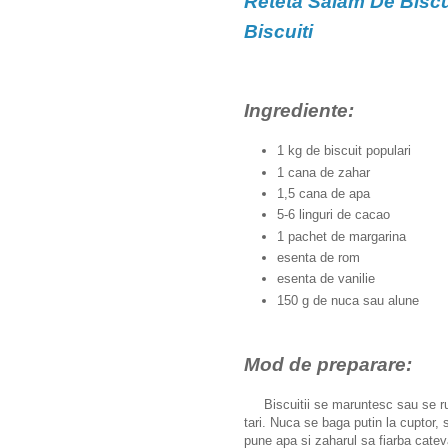
Reteta Salam De Biscui
Biscuiti
Ingrediente:
1 kg de biscuit populari
1 cana de zahar
1,5 cana de apa
5-6 linguri de cacao
1 pachet de margarina
esenta de rom
esenta de vanilie
150 g de nuca sau alune
Mod de preparare:
Biscuitii se maruntesc sau se rup 
tari. Nuca se baga putin la cuptor,
pune apa si zaharul sa fiarba cate