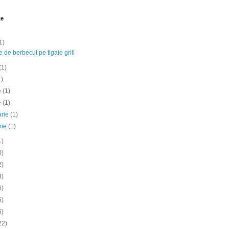
te
1)
e de berbecut pe tigaie grill
(1)
1)
ie
(1)
e
(1)
arie
(1)
rie
(1)
1)
0)
2)
3)
6)
6)
5)
22)