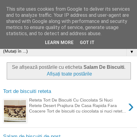
This site uses cookies from Google to deliver its services
and to analyze traffic. Your IP address and user-agent are
shared with Google along with performance and security
metrics to ensure quality of service, generate usage
statistics, and to detect and address abuse.
LEARN MORE
GOT IT
▼
Se afișează postările cu eticheta
Salam De Biscuiti
.
Afișați toate postările
Tort de biscuiti reteta
›
Reteta Tort De Biscuiti Cu Ciocolata Si Nuci
Retete Desert Prajitura De Casa Rapida Fara
Coacere Tort de biscuiti cu ciocolata si nuci retet...
Salam de biscuiti de post