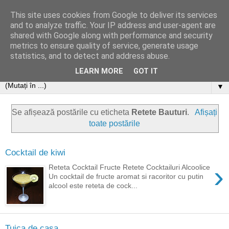
This site uses cookies from Google to deliver its services
and to analyze traffic. Your IP address and user-agent are
shared with Google along with performance and security
metrics to ensure quality of service, generate usage
statistics, and to detect and address abuse.
LEARN MORE
GOT IT
▼
Se afișează postările cu eticheta
Retete Bauturi
.
Afișați
toate postările
Cocktail de kiwi
›
Reteta Cocktail Fructe Retete Cocktailuri Alcoolice
Un cocktail de fructe aromat si racoritor cu putin
alcool este reteta de cock...
Tuica de casa