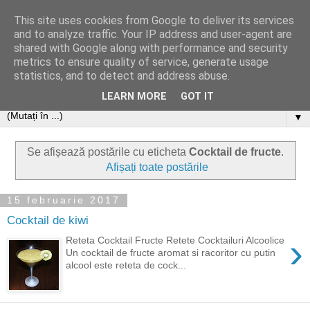
This site uses cookies from Google to deliver its services
and to analyze traffic. Your IP address and user-agent are
shared with Google along with performance and security
metrics to ensure quality of service, generate usage
statistics, and to detect and address abuse.
LEARN MORE
GOT IT
▼
Se afișează postările cu eticheta
Cocktail de fructe
.
Afișați toate postările
15 februarie 2017
Cocktail de kiwi
›
Reteta Cocktail Fructe Retete Cocktailuri Alcoolice
Un cocktail de fructe aromat si racoritor cu putin
alcool este reteta de cock...