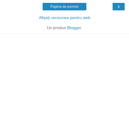
›
Pagina de pornire
Afișați versiunea pentru web
Un produs
Blogger
.