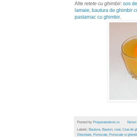
Alte
retete cu ghimbir
:
sos de
lamaie
,
bautura de ghimbir c
pastarnac cu ghimbir
.
Posted by
Preparatedevis.ro
Niciun
Labels:
Bautura
,
Bauturi
,
ceai
,
Ceai de g
Obezitate
,
Portocale
,
Portocale si ghimbi