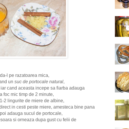
 da-l pe razatoarea mica,
nand un
suc de portocale natural
,
iar cand aceasta incepe sa fiarba adauga
 la foc mic timp de 2 minute,
1-2 lingurite de miere de albine,
direct in cesti peste miere, amesteca bine pana
apoi adauga sucul de portocale,
soara si orneaza dupa gust cu felii de