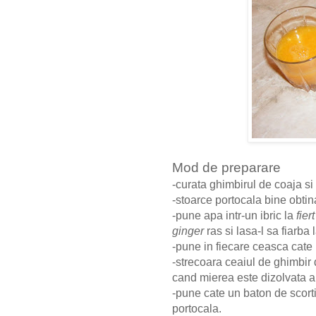
Mod de preparare
-curata ghimbirul de coaja si
-stoarce portocala bine obti
-pune apa intr-un ibric la
fiert
ginger
ras si lasa-l sa fiarba
-pune in fiecare ceasca cate 
-strecoara ceaiul de ghimbir 
cand mierea este dizolvata 
-pune cate un baton de scorti
portocala.