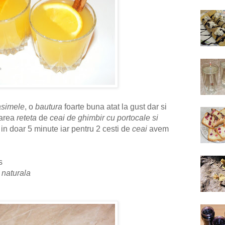
asimele
, o
bautura
foarte buna atat la gust dar si
oarea
reteta
de
ceai de ghimbir cu portocale si
 in doar 5 minute iar pentru 2 cesti de
ceai
avem
s
 naturala