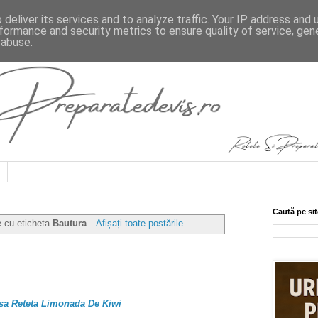
deliver its services and to analyze traffic. Your IP address and
formance and security metrics to ensure quality of service, ge
 abuse.
Caută pe sit
e cu eticheta
Bautura
.
Afișați toate postările
asa Reteta Limonada De Kiwi