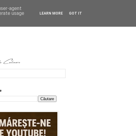
 user-agent
nerate usage
LEARN MORE
GOT IT
e