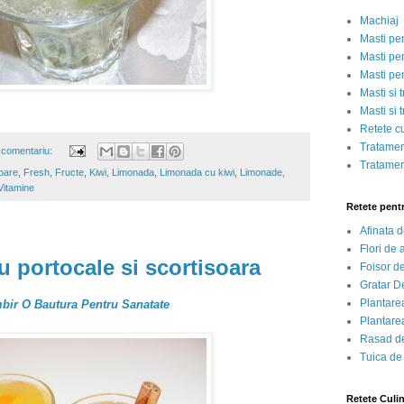
Machiaj
Masti pe
Masti pen
Masti pe
Masti si 
Masti si 
Retete c
Tratamen
 comentariu:
Tratamen
toare
,
Fresh
,
Fructe
,
Kiwi
,
Limonada
,
Limonada cu kiwi
,
Limonade
,
Vitamine
Retete pent
Afinata 
Flori de
u portocale si scortisoara
Foisor d
Gratar D
Plantarea
mbir O Bautura Pentru Sanatate
Plantarea
Rasad de
Tuica de
Retete Culi