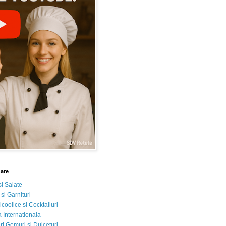
nare
si Salate
 si Garnituri
lcoolice si Cocktailuri
 Internationala
i Gemuri si Dulceturi