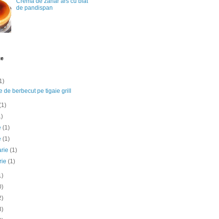
Crema de zahar ars cu blat
de pandispan
te
1)
e de berbecut pe tigaie grill
(1)
1)
ie
(1)
e
(1)
arie
(1)
rie
(1)
1)
0)
2)
3)