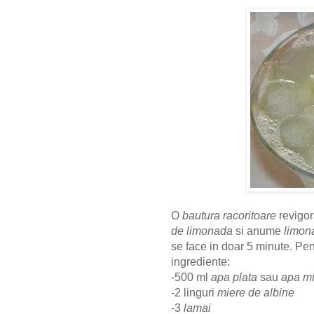
O
bautura racoritoare
revigor
de limonada
si anume
limon
se face in doar 5 minute. Pe
ingrediente:
-500 ml
apa plata
sau
apa mi
-2 linguri
miere de albine
-3
lamai