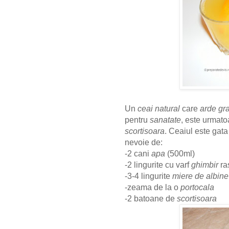
Un
ceai natural
care
arde gr
pentru
sanatate
, este urmat
scortisoara
. Ceaiul este gata
nevoie de:
-2 cani
apa
(500ml)
-2 lingurite cu varf
ghimbir
ra
-3-4 lingurite
miere de albine
-zeama de la o
portocala
-2 batoane de
scortisoara