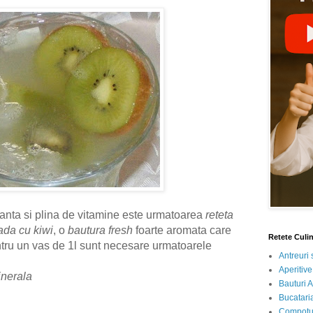
anta si plina de vitamine este urmatoarea
reteta
ada cu kiwi
, o
bautura fresh
foarte aromata care
Retete Culi
ntru un vas de 1l sunt necesare urmatoarele
Antreuri 
Aperitive
nerala
Bauturi A
Bucataria
Compotur