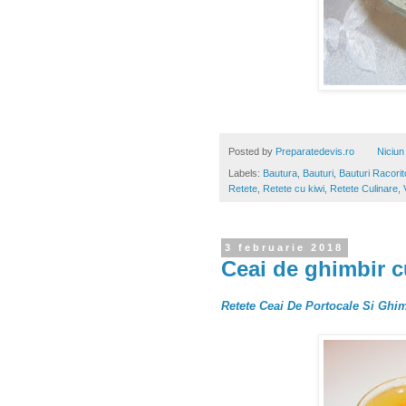
Posted by
Preparatedevis.ro
Niciun
Labels:
Bautura
,
Bauturi
,
Bauturi Racori
Retete
,
Retete cu kiwi
,
Retete Culinare
,
3 februarie 2018
Ceai de ghimbir c
Retete Ceai De Portocale Si Ghi