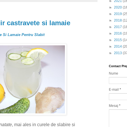
►
2021
(1
►
2020
(1
►
2019
(2
►
2018
(1
r castravete si lamaie
►
2017
(1
►
2016
(1
e Si Lamaie Pentru Slabit
►
2015
(1
►
2014
(2
►
2013
(3
Contact Pre
Nume
E-mail
*
Mesaj
*
natate
, mai ales in curele de slabire si