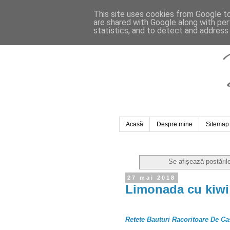
This site uses cookies from Google to 
are shared with Google along with per
statistics, and to detect and address
Acasă
Despre mine
Sitemap
Se afișează postăril
27 mai 2018
Limonada cu kiwi
Retete Bauturi Racoritoare De C