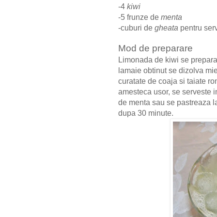
-4
kiwi
-5 frunze de
menta
-cuburi de
gheata
pentru ser
Mod de preparare
Limonada de kiwi se prepara f
lamaie obtinut se dizolva mi
curatate de coaja si taiate r
amesteca usor, se serveste i
de menta sau se pastreaza la 
dupa 30 minute.