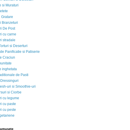
 si Muraturi
etete
si Gratare
i Branzeturi
i De Post
i cu carne
i stradale
Torturi si Deserturi
e Panificatie si Patiserie
e Craciun
munitate
e inghetata
aditionale de Pasti
 Dressinguri
esh-uri si Smoothie-uri
suri si Ciorbe
i cu legume
i cu paste
i cu peste
egetariene
rumusete