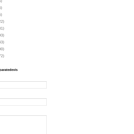
6)
6)
5)
22)
81)
93)
43)
00)
72)
paratedevis