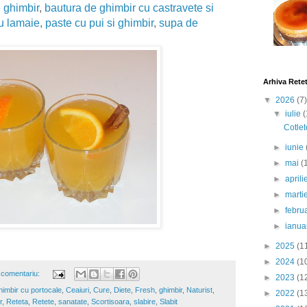
 ghimbir
,
bautura de ghimbir cu castravete si
u lamaie
,
paste cu pui si ghimbir
,
supa de
Arhiva Rete
▼
2026
(7)
▼
iulie
(
Cotlet
►
iunie
►
mai
(
►
april
►
marti
►
febru
►
ianua
►
2025
(1
►
2024
(1
 comentariu:
►
2023
(1
himbir cu portocale
,
Ceaiuri
,
Cure
,
Diete
,
Fresh
,
ghimbir
,
Naturist
,
►
2022
(1
r
,
Reteta
,
Retete
,
sanatate
,
Scortisoara
,
slabire
,
Slabit