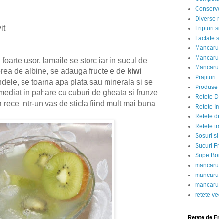
Conserve
Diverse r
vit
Fripturi 
Lactate s
Mancarur
Mancarur
oarte usor, lamaile se storc iar in sucul de
Mancarur
erea de albine, se adauga fructele de
kiwi
Prajituri 
ondele, se toarna apa plata sau minerala si se
Produse d
mediat in pahare cu cuburi de gheata si frunze
Retete D
rece intr-un vas de sticla fiind mult mai buna
Retete I
Retete d
Retete tr
Sosuri si
Sucuri Fr
Supe Bor
mancarur
mancarur
mancarur
retete v
Retete de F