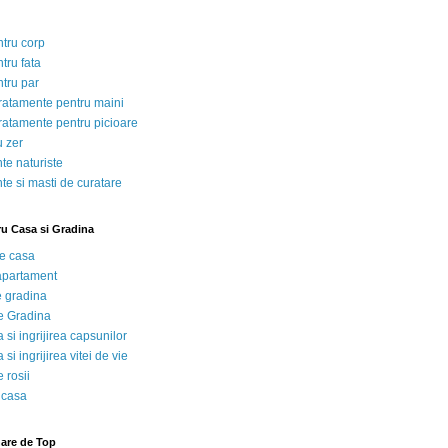
ntru corp
tru fata
ntru par
tratamente pentru maini
tratamente pentru picioare
u zer
te naturiste
te si masti de curatare
ru Casa si Gradina
de casa
 apartament
e gradina
e Gradina
 si ingrijirea capsunilor
 si ingrijirea vitei de vie
 rosii
 casa
nare de Top