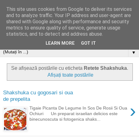
This site uses cookies from Google to deliver its services
and to analyze traffic. Your IP address and user-agent are
shared with Google along with performance and security
metrics to ensure quality of service, generate usage
statistics, and to detect and address abuse.
LEARN MORE
GOT IT
▼
Se afișează postările cu eticheta
Retete Shakshuka
.
Afișați toate postările
Shakshuka cu gogosari si oua
de prepelita
›
Tigaie Picanta De Legume In Sos De Rosii Si Oua
Ochiuri Un preparat israelian delicios este
binecunoscuta si fotogenica shaks...