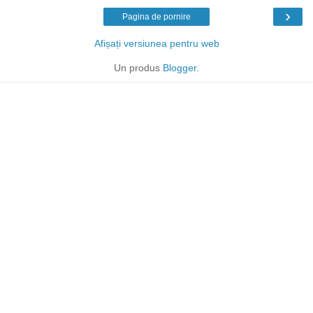
›
Pagina de pornire
Afișați versiunea pentru web
Un produs
Blogger
.