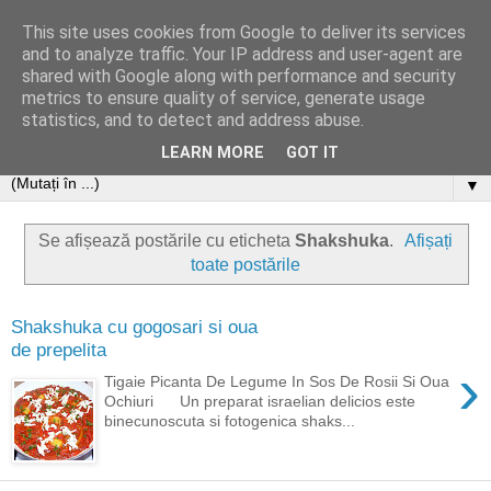
This site uses cookies from Google to deliver its services
and to analyze traffic. Your IP address and user-agent are
shared with Google along with performance and security
metrics to ensure quality of service, generate usage
statistics, and to detect and address abuse.
LEARN MORE
GOT IT
▼
Se afișează postările cu eticheta
Shakshuka
.
Afișați
toate postările
Shakshuka cu gogosari si oua
de prepelita
›
Tigaie Picanta De Legume In Sos De Rosii Si Oua
Ochiuri Un preparat israelian delicios este
binecunoscuta si fotogenica shaks...