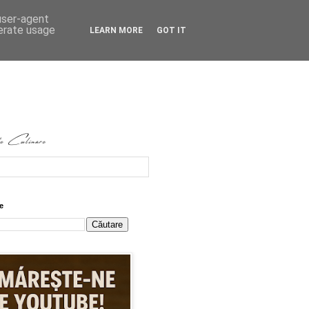
 user-agent
nerate usage
LEARN MORE
GOT IT
e