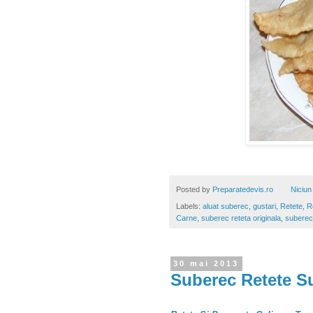
Posted by
Preparatedevis.ro
Niciun
Labels:
aluat suberec
,
gustari
,
Retete
,
R
Carne
,
suberec reteta originala
,
suberec
30 mai 2013
Suberec Retete S