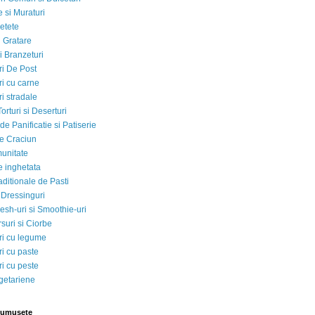
 si Muraturi
etete
si Gratare
i Branzeturi
i De Post
i cu carne
i stradale
Torturi si Deserturi
e Panificatie si Patiserie
e Craciun
munitate
e inghetata
aditionale de Pasti
 Dressinguri
esh-uri si Smoothie-uri
suri si Ciorbe
i cu legume
i cu paste
i cu peste
egetariene
rumusete