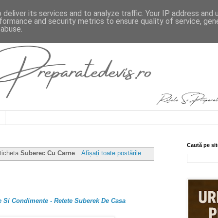
deliver its services and to analyze traffic. Your IP address and
formance and security metrics to ensure quality of service, ge
 abuse.
Caută pe sit
eticheta
Suberec Cu Carne
.
Afișați toate postările
e Si Condimente - Retete Suberek De Casa