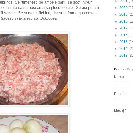
►
2021
(1
e cuprinda. Se rumenesc pe ambele parti, se scot intr-un
el inainte ca sa absoarba surplusul de ulei. Se acopera 5-
►
2020
(1
i servite. Se servesc fiebinti, dar sunt foarte gustoase si
►
2019
(2
turcesc si tataresc din Dobrogea.
►
2018
(1
►
2017
(1
►
2016
(1
►
2015
(1
►
2014
(2
►
2013
(3
Contact Pre
Nume
E-mail
*
Mesaj
*