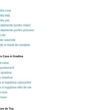
ntru corp
tru fata
ntru par
tratamente pentru maini
tratamente pentru picioare
u zer
te naturiste
te si masti de curatare
ru Casa si Gradina
de casa
 apartament
e gradina
e Gradina
 si ingrijirea capsunilor
 si ingrijirea vitei de vie
 rosii
 casa
nare de Top