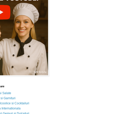
nare
si Salate
 si Garnituri
lcoolice si Cocktailuri
 Internationala
i Gemuri si Dulceturi