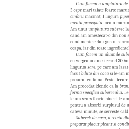
Cum facem o umplutura de 
3
cepe
mari taiate foarte marun
cimbru
macinat, 1 lingura
pipe
menta proaspata
tocata marun
Am tinut
umplutura suberec
la
cand am amestecat-o din nou si 
condimentele dau gustul si aro
ceapa, iar din toate ingredient
Cum facem un aluat de sube
cu vergeaua amestecand 300m
lingurita
sare
, pe care am lasa
facut
bilute din coca
si le-am in
presarat cu faina. Peste fiecar
Am procedat identic ca la
bran
forma specifica suberecului
. L
le-am scurs foarte bine si le-am
pentru a absorbi surplusul de ul
cateva minute, se serveste cald
Suberek de casa, o reteta di
preparat placut picant si condi