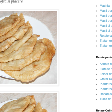
fta si placere.
Machiaj
Masti pe
Masti pen
Masti pe
Masti si 
Masti si 
Retete c
Tratamen
Tratamen
Retete pent
Afinata 
Flori de
Foisor d
Gratar D
Plantarea
Plantarea
Rasad de
Tuica de
Retete Culi