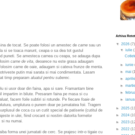
Arhiva Rete
▼
2026
(7)
sina de tocat. Se poate folosi un amestec de
carne
sau un
▼
iulie
(
la si se toaca marunt, ceapa o sa dea tot gustul
cand puneti. Se amesteca carnea cu ceapa, se adauga dupa
Cotlet
folosim
carne de vita
, deoarece nu este grasa adaugam
►
iunie
a folosim carne de oaie, adaugam si cateva frunze de menta.
►
mai
(
otriveste putin mai sarata si mai condimentata. Lasam
cat timp preparam
aluatul pentru suberec
.
►
april
►
marti
u si usor doar din faina, apa si sare. Framantam bine
►
febru
 il impartim in bilute. Presaram faina pe masa si cu
aluat
, facem foile subtiri si rotunde. Pe fiecare
foaie de
►
ianua
plutura, umplutura o punem doar pe jumatatea foii. Tragem
►
2025
(1
rplusul de coca cu un cutit special de patiserie (cutitul de
►
2024
(1
jeste in ulei, fiind crocant si nostim datorita formelor
ci si nu numai.
►
2023
(1
►
2022
(1
aiba forma unei jumatati de cerc. Se prajesc intr-o tigaie cu