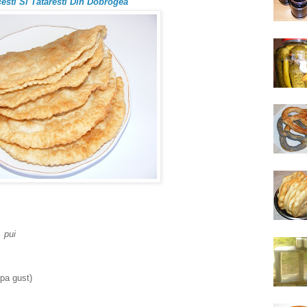
cesti Si Tataresti Din Dobrogea
, pui
pa gust)