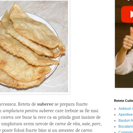
Retete Culi
urceasca
. Reteta de
suberec
se prepara foarte
Antreuri 
im
umplutura pentru suberec
care trebuie sa fie mai
Aperitive
 cateva ore bune la rece ca sa prinda gust inainte de
Bauturi A
u umplutura avem nevoie de
carne de
vita
,
oaie
,
porc
,
Bucataria
e poate folosi foarte bine si un
amestec de carne
.
Compotur