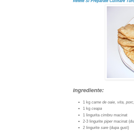
Retete Si Preparate Culinare Tur
Ingrediente:
1 kg
carne de oaie, vita, porc
1 kg
ceapa
1 lingurita
cimbru
macinat
2-3 lingurite
piper
macinat (du
2 lingurite
sare
(dupa gust)