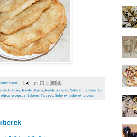
 comentariu:
etete Culinare
,
Retete Straine
,
Retete Suberek
,
Suberec
,
Suberec Cu
 reteta turceasca
,
Suberec Turcesc
,
Suberek
,
suberek turcesc
uberek