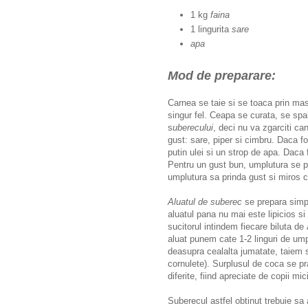
1 kg
faina
1 lingurita
sare
apa
Mod de preparare:
Carnea se taie si se toaca prin ma
singur fel. Ceapa se curata, se spa
s
uberecului
, deci nu va zgarciti 
gust: sare, piper si cimbru. Daca 
putin ulei si un strop de apa. Dac
Pentru un gust bun, umplutura se p
umplutura sa prinda gust si miros 
Aluatul de suberec
se prepara simpl
aluatul pana nu mai este lipicios si
sucitorul intindem fiecare biluta de
aluat punem cate 1-2 linguri de um
deasupra cealalta jumatate, taiem su
cornulete). Surplusul de coca se pra
diferite, fiind apreciate de copii mi
Suberecul astfel obtinut trebuie sa 