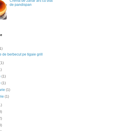
Crema de zahar ars cu blat
de pandispan
te
1)
e de berbecut pe tigaie grill
(1)
1)
ie
(1)
e
(1)
arie
(1)
rie
(1)
1)
0)
2)
3)