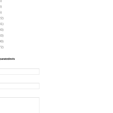
6)
6)
5)
22)
81)
93)
43)
00)
72)
paratedevis