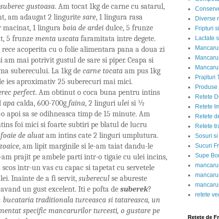
suberec gustoasa
. Am tocat 1kg de carne cu satarul,
Conserve
t, am adaugat 2 lingurite
sare
, 1 lingura rasa
Diverse r
r
macinat, 1 lingura
boia de ardei
dulce, 5 frunze
Fripturi 
t, 5 frunze
menta uscata
faramitata intre degete.
Lactate s
Mancarur
 rece acoperita cu o folie alimentara pana a doua zi
Mancarur
am mai potrivit gustul de sare si piper. Ceapa si
Mancarur
ma suberecului. La 1kg de
carne tocata
am pus 1kg
Prajituri 
ele ies aproximativ 25 suberecuri mai mici.
Produse d
rec perfect
. Am obtinut o coca buna pentru intins
Retete D
l
apa
calda, 600-700g
faina
, 2 linguri
ulei
si ½
Retete I
t-o apoi sa se odihneasca timp de 15 minute. Am
Retete d
tins foi mici si foarte subtiri pe blatul de lucru
Retete tr
e
foaie de aluat
am intins cate 2 linguri umplutura.
Sosuri si
zoaice
, am lipit marginile si le-am taiat dandu-le
Sucuri Fr
Supe Bor
e-am prajit pe ambele parti intr-o tigaie cu ulei incins,
mancarur
 scos intr-un vas cu capac si tapetat cu servetele
mancarur
ei. Inainte de a fi servit,
suberecul
se abureste
mancarur
 avand un gust excelent. Iti e pofta de
suberek
?
retete v
n bucataria traditionala turceasca si tatareasca, un
mentat specific mancarurilor turcesti, o gustare pe
Retete de F