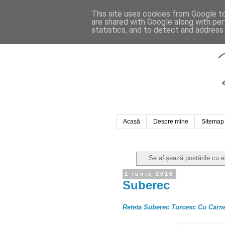
This site uses cookies from Google to 
are shared with Google along with per
statistics, and to detect and address
Acasă
Despre mine
Sitemap
Se afișează postările cu 
1 iunie 2016
Suberec
Reteta Suberec Turcesc Cu Carn