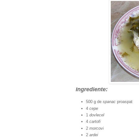
Ingrediente:
500 g de
spanac
proaspat
4
cepe
1
dovlecel
4
cartofi
2
morcovi
2
ardei