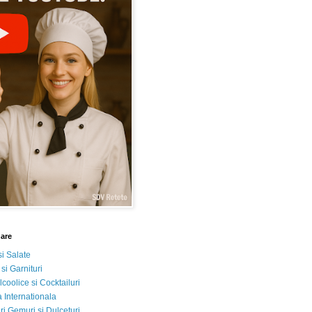
nare
si Salate
 si Garnituri
lcoolice si Cocktailuri
 Internationala
i Gemuri si Dulceturi