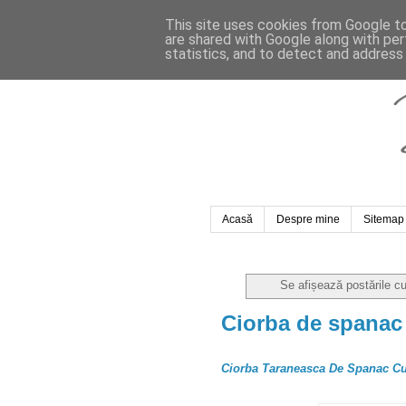
This site uses cookies from Google to 
are shared with Google along with per
statistics, and to detect and address
Acasă
Despre mine
Sitemap
Se afișează postările c
Ciorba de spanac 
Ciorba Taraneasca De Spanac C