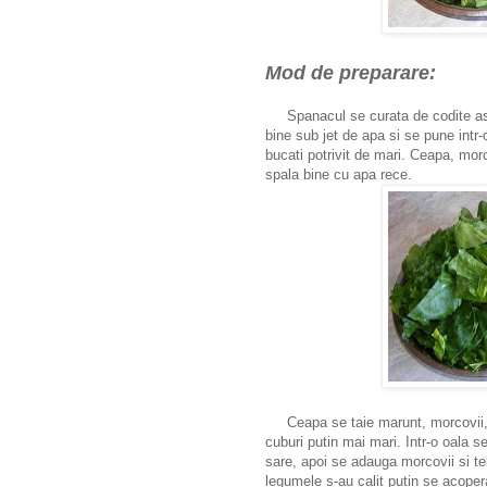
Mod de preparare:
Spanacul se curata de codite astf
bine sub jet de apa si se pune intr-
bucati potrivit de mari. Ceapa, morco
spala bine cu apa rece.
Ceapa se taie marunt, morcovii, ard
cuburi putin mai mari. Intr-o oala s
sare, apoi se adauga morcovii si teli
legumele s-au calit putin se acoper