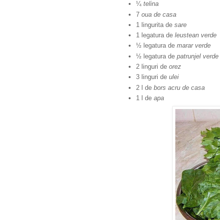
¼
telina
7
oua
de casa
1 lingurita de
sare
1 legatura de
leustean verde
½ legatura de
marar verde
½ legatura de
patrunjel verd
2 linguri de
orez
3 linguri de
ulei
2 l de
bors
acru de casa
1 l de
apa