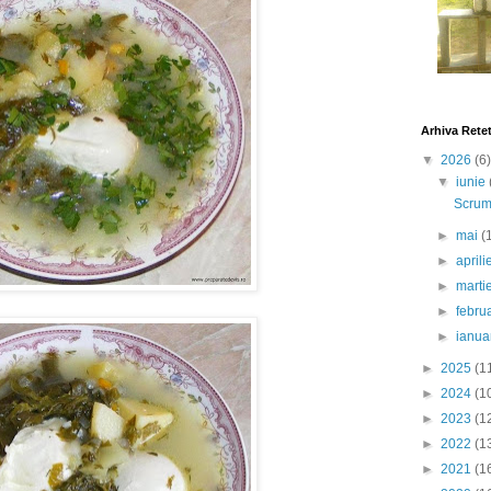
Arhiva Rete
▼
2026
(6)
▼
iunie
Scrumb
►
mai
(
►
april
►
marti
►
febru
►
ianua
►
2025
(1
►
2024
(1
►
2023
(1
►
2022
(1
►
2021
(1