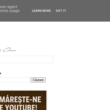
 user-agent
nerate usage
LEARN MORE
GOT IT
e