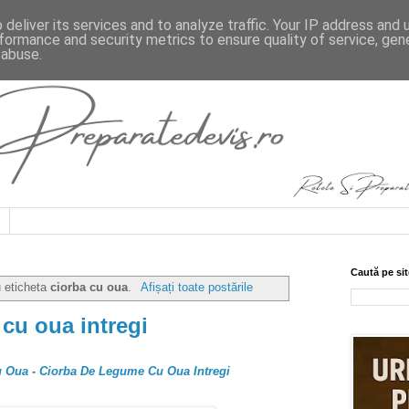
deliver its services and to analyze traffic. Your IP address and
formance and security metrics to ensure quality of service, ge
 abuse.
Caută pe sit
u eticheta
ciorba cu oua
.
Afișați toate postările
cu oua intregi
u Oua
-
Ciorba De Legume Cu Oua Intregi