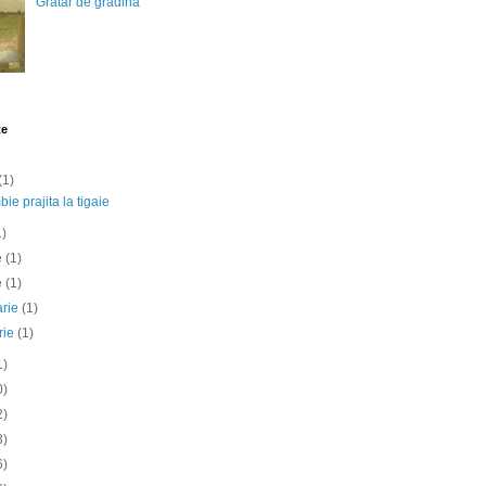
Gratar de gradina
te
(1)
ie prajita la tigaie
1)
ie
(1)
e
(1)
arie
(1)
rie
(1)
1)
0)
2)
3)
6)