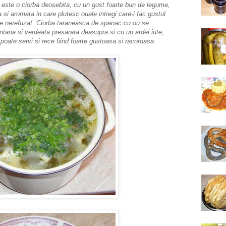
ste o ciorba deosebita, cu un gust foarte bun de legume,
si aromata in care plutesc ouale intregi care-i fac gustul
de nerefuzat. Ciorba taraneasca de spanac cu ou se
tana si verdeata presarata deasupra si cu un ardei iute,
 poate servi si rece fiind foarte gustoasa si racoroasa.