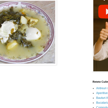
Retete Culi
Antreuri 
Aperitive
Bauturi A
Bucataria
Compotur