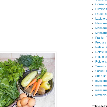
Conserve
Diverse r
Fripturi 
Lactate s
Mancarur
e
Mancarur
Mancarur
Prajituri 
Produse d
Retete D
Retete I
Retete d
Retete tr
Sosuri si
Sucuri Fr
Supe Bor
mancarur
mancarur
mancarur
retete v
Retete de F