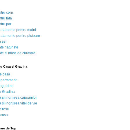
ntru corp
tru fata
ntru par
tratamente pentru maini
tratamente pentru picioare
u zer
te naturiste
te si masti de curatare
ru Casa si Gradina
de casa
 apartament
e gradina
e Gradina
 si ingrijirea capsunilor
 si ingrijirea vitei de vie
 rosii
 casa
nare de Top