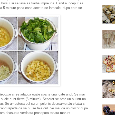
 borsul si se lasa sa fiarba impreuna. Cand a inceput sa
asa 5 minute pana cand acesta se inmoaie, dupa care se
e
legume
si se adauga ouale sparte unul cate unul. Se mai
ouale sunt fierte (5 minute). Separat se bate un ou intr-un
ou
. Se amesteca oul cu un polonic de
zeama din ciorba
si
ecand repede ca sa nu se taie oul. Se mai da un clocot dupa
sara deasupra verdeata proaspata tocata marunt.