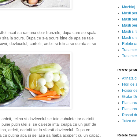
Machiaj
Masti pe
Masti pen
Masti pe
Masti si 
el incat sa ramana doar frunzele, dupa care se spala
Masti si 
o sita la scurs. Dupa ce s-a scurs bine de apa se taie
vii, dovlecelul, cartofii, ardeii si telina se curata si se
Retete c
Tratamen
Tratamen
Retete pent
Afinata 
Flori de
Foisor d
Gratar D
Plantarea
Plantarea
Rasad de
eii, telina si dovlecelul se taie cubulete iar cartofii
Tuica de
e pune putin ulei si se caleste intai ceapa cu un praf de
na, ardeii, cartofii iar la sfarsit dovlecelul. Dupa ce
a cu putina apa si se lasa sa fiarba acoperit cu un capac.
Retete Culi