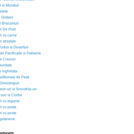
 si Muraturi
etete
si Gratare
i Branzeturi
i De Post
i cu carne
i stradale
Torturi si Deserturi
e Panificatie si Patiserie
e Craciun
munitate
e inghetata
aditionale de Pasti
 Dressinguri
esh-uri si Smoothie-uri
suri si Ciorbe
i cu legume
i cu paste
i cu peste
egetariene
rumusete