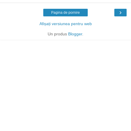
›
Pagina de pornire
Afișați versiunea pentru web
Un produs
Blogger
.