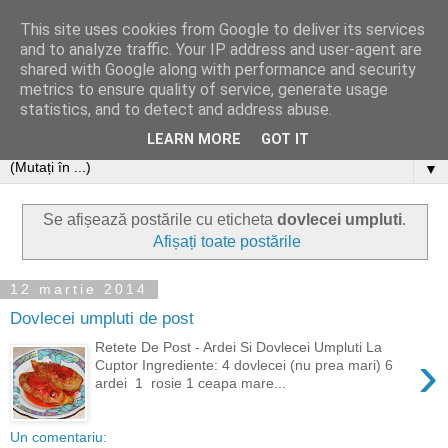
This site uses cookies from Google to deliver its services
and to analyze traffic. Your IP address and user-agent are
shared with Google along with performance and security
metrics to ensure quality of service, generate usage
statistics, and to detect and address abuse.
LEARN MORE
GOT IT
▼
Se afișează postările cu eticheta
dovlecei umpluti
.
Afișați toate postările
12 martie 2014
Dovlecei umpluti de post
Retete De Post - Ardei Si Dovlecei Umpluti La
›
Cuptor Ingrediente: 4 dovlecei (nu prea mari) 6
ardei 1 rosie 1 ceapa mare...
Un comentariu: