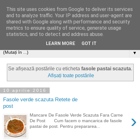
This site uses cookies from Google to deliver its services
and to analyze traffic. Your IP address and user-agent are
shared with Google along with performance and security
metrics to ensure quality of service, generate usage
statistics, and to detect and address abuse.
LEARN MORE
GOT IT
▼
Se afișează postările cu eticheta
fasole pastai scazuta
.
Afișați toate postările
10 aprilie 2016
Fasole verde scazuta Retete de
post
›
Mancare De Fasole Verde Scazuta Fara Carne
De Post Cum facem o mancarica de fasole
pastai de post. Pentru prepararea...