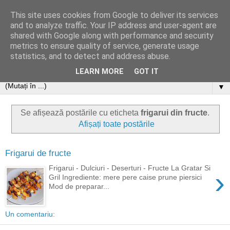
This site uses cookies from Google to deliver its services
and to analyze traffic. Your IP address and user-agent are
shared with Google along with performance and security
metrics to ensure quality of service, generate usage
statistics, and to detect and address abuse.
LEARN MORE
GOT IT
▼
Se afișează postările cu eticheta
frigarui din fructe
.
Afișați toate postările
Frigarui de fructe
Frigarui - Dulciuri - Deserturi - Fructe La Gratar Si
›
Gril Ingrediente: mere pere caise prune piersici
Mod de preparar...
Un comentariu: