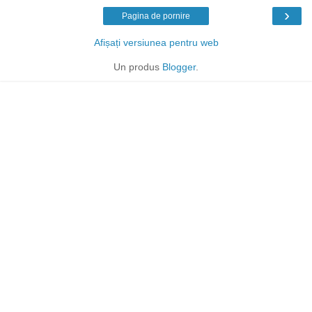
›
Pagina de pornire
Afișați versiunea pentru web
Un produs
Blogger
.