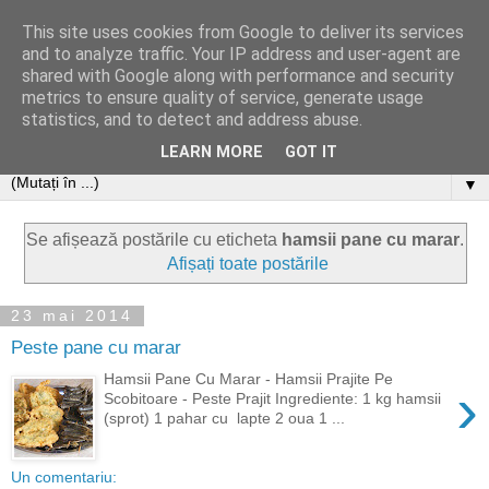
This site uses cookies from Google to deliver its services
and to analyze traffic. Your IP address and user-agent are
shared with Google along with performance and security
metrics to ensure quality of service, generate usage
statistics, and to detect and address abuse.
LEARN MORE
GOT IT
▼
Se afișează postările cu eticheta
hamsii pane cu marar
.
Afișați toate postările
23 mai 2014
Peste pane cu marar
Hamsii Pane Cu Marar - Hamsii Prajite Pe
›
Scobitoare - Peste Prajit Ingrediente: 1 kg hamsii
(sprot) 1 pahar cu lapte 2 oua 1 ...
Un comentariu: