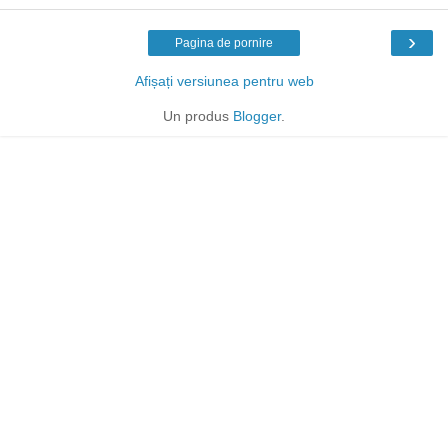
›
Pagina de pornire
Afișați versiunea pentru web
Un produs
Blogger
.