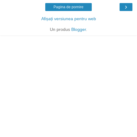
›
Pagina de pornire
Afișați versiunea pentru web
Un produs
Blogger
.