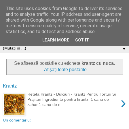
This site uses cookies from Google to deliver its services
and to analyze traffic. Your IP address and user-agent are
shared with Google along with performance and security
metrics to ensure quality of service, generate usage
statistics, and to detect and address abuse.
LEARN MORE
GOT IT
▼
Se afișează postările cu eticheta
krantz cu nuca
.
Afișați toate postările
Krantz
Reteta Krantz - Dulciuri - Krantz Pentru Torturi Si
›
Prajituri Ingrediente pentru krantz: 1 cana de
zahar 1 cana de n...
Un comentariu: