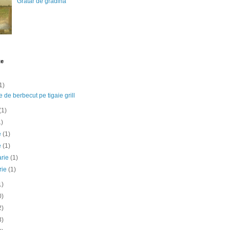
Gratar de gradina
te
1)
e de berbecut pe tigaie grill
(1)
1)
ie
(1)
e
(1)
arie
(1)
rie
(1)
1)
0)
2)
3)