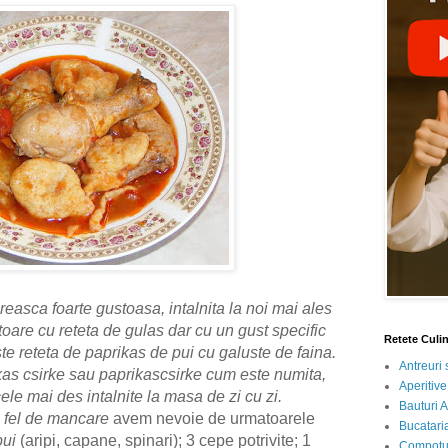
sca foarte gustoasa, intalnita la noi mai ales
oare cu reteta de gulas dar cu un gust specific
Retete Culi
ste reteta de paprikas de pui cu galuste de faina.
Antreuri 
kas csirke sau paprikascsirke cum este numita,
Aperitive
ele mai des intalnite la masa de zi cu zi.
Bauturi A
i
fel de mancare
avem nevoie de urmatoarele
Bucataria
pui
(aripi, capane, spinari); 3 cepe potrivite; 1
Compotur