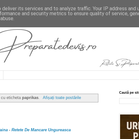
deliver its services and to analyze traffic. Your IP address and
formance and security metrics to ensure quality of service, ge
 abuse.
Caută pe sit
e cu eticheta
paprikas
.
Afișați toate postările
aina
-
Retete De Mancare Ungureasca