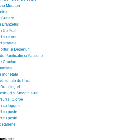
 si Muraturi
etete
si Gratare
i Branzeturi
i De Post
i cu carne
i stradale
Torturi si Deserturi
e Panificatie si Patiserie
e Craciun
munitate
e inghetata
aditionale de Pasti
 Dressinguri
esh-uri si Smoothie-uri
suri si Ciorbe
i cu legume
i cu paste
i cu peste
egetariene
rumusete