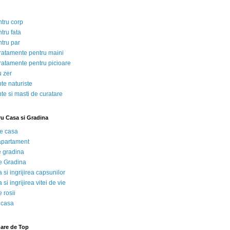
ntru corp
tru fata
ntru par
tratamente pentru maini
tratamente pentru picioare
u zer
te naturiste
te si masti de curatare
ru Casa si Gradina
de casa
 apartament
e gradina
e Gradina
 si ingrijirea capsunilor
 si ingrijirea vitei de vie
 rosii
 casa
nare de Top