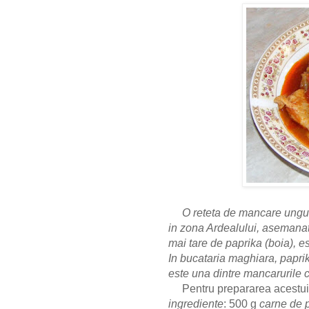
O reteta de mancare ungurea
in zona Ardealului, asemanat
mai tare de paprika (boia), e
In bucataria maghiara, papri
este una dintre mancarurile c
Pentru prepararea acestu
ingrediente
: 500 g
carne de 