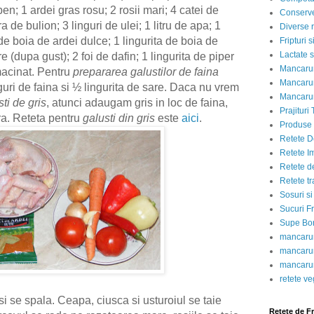
n; 1 ardei gras rosu; 2 rosii mari; 4 catei de
Conserve
ra de bulion; 3 linguri de ulei; 1 litru de apa; 1
Diverse r
e de boia de ardei dulce; 1 lingurita de boia de
Fripturi 
Lactate s
re (dupa gust); 2 foi de dafin; 1 lingurita de piper
Mancarur
macinat. Pentru
prepararea galustilor de faina
Mancarur
uri de faina si ½ lingurita de sare. Daca nu vrem
Mancarur
ti de gris
, atunci adaugam gris in loc de faina,
Prajituri 
ra. Reteta pentru
galusti din gris
este
aici
.
Produse d
Retete D
Retete I
Retete d
Retete tr
Sosuri si
Sucuri Fr
Supe Bor
mancarur
mancarur
mancarur
retete v
se spala. Ceapa, ciusca si usturoiul se taie
Retete de F