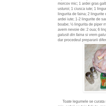
morcov mic; 1 ardei gras galbe
usturoi; 1 ciusca iute; 1 lingu
lingurita de faina; 2 lingurit
ardei iute; 1-2 lingurite de sa
boabe; ½ lingurita de piper 
avem nevoie de: 2 oua; 6 ling
galusti din faina
si vrem
galus
dar procedeul prepararii dife
Toate legumele se curata si 