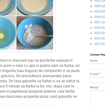
►
2021
(1
►
2020
(1
►
2019
(2
►
2018
(1
►
2017
(1
►
2016
(1
►
2015
(1
►
2014
(2
►
2013
(3
Contact Pre
direct in mancare sau se pot fierbe separat in
Nume
e pune o oala cu apa si putina sare sa fiarba, iar
o lingurita (sau lingura) de compozitie si se pune
E-mail
*
l o galusca. Se procedeaza asemanator pana
ia. Se lasa galustile sa fiarba si sa se ridice la
nca 5 minute sa fiarba la foc mic, dupa care le
Mesaj
*
unem in
paprikasul
preparat anterior care fierbe
 lasa mancarea acoperita pana cand galustile se