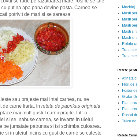
orcovul se rade pe razatoarea mare, rosiile se taie
Machiaj
 cu putina apa pana devine pasta. Carnea se
Masti pe
ati potrivit de mari si se sareaza.
Masti pen
Masti pe
Masti si 
Masti si 
Retete c
Tratamen
Tratamen
Retete pent
Afinata 
Flori de
Foisor d
Gratar D
leste sau prajeste mai intai carnea, nu se
Plantarea
 de carne fiarta. In
reteta de paprikas originala
Plantarea
place mai mult gustul carnii prajite. Intr-o
Rasad de
lei si se inabuse carnea, se invarte in uleiul
Tuica de
e pe jumatate patrunsa si isi schimba culoarea.
ie si in uleiul incins cu gust de carne se caleste
Retete Culi