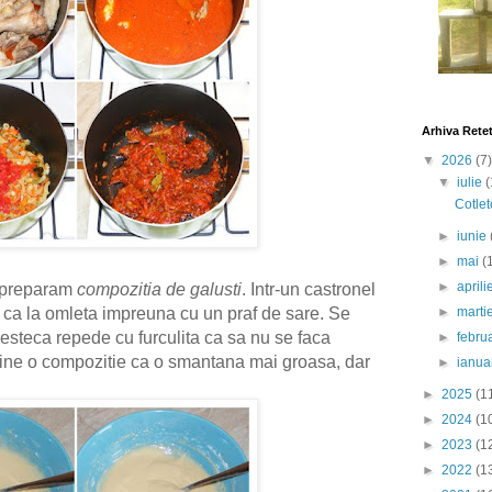
Arhiva Rete
▼
2026
(7)
▼
iulie
(
Cotlet
►
iunie
►
mai
(
►
april
 preparam
compozitia de galusti
. Intr-un castronel
►
marti
e ca la omleta impreuna cu un praf de sare. Se
esteca repede cu furculita ca sa nu se faca
►
febru
ine o compozitie ca o smantana mai groasa, dar
►
ianua
►
2025
(1
►
2024
(1
►
2023
(1
►
2022
(1