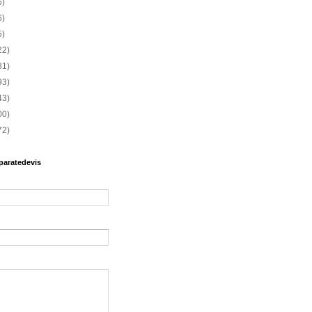
6)
6)
5)
22)
81)
93)
43)
00)
72)
paratedevis