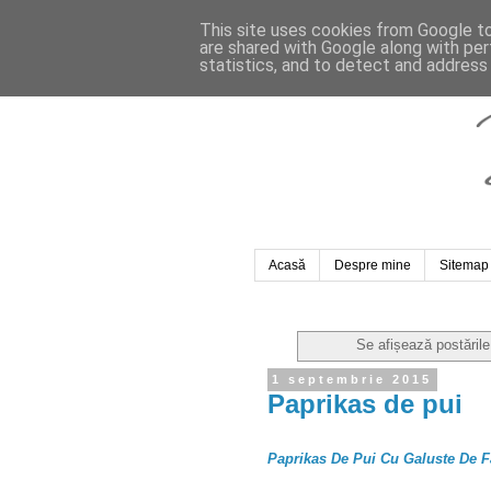
This site uses cookies from Google to 
are shared with Google along with per
statistics, and to detect and address
Acasă
Despre mine
Sitemap
Se afișează postăril
1 septembrie 2015
Paprikas de pui
Paprikas De Pui Cu Galuste De F