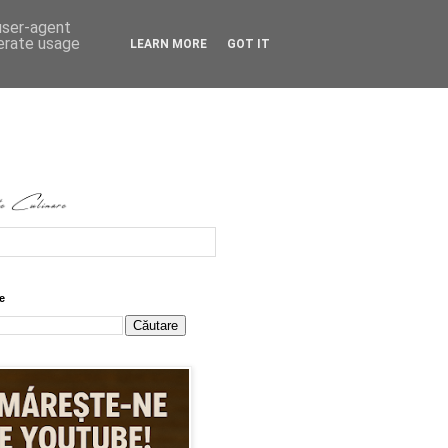
 user-agent
nerate usage
LEARN MORE
GOT IT
e