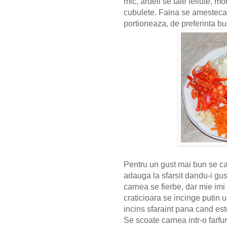
mic, ardeii se taie feliute, m
cubulete. Faina se amesteca
portioneaza, de preferinta buc
Pentru un gust mai bun se ca
adauga la sfarsit dandu-i gust
carnea se fierbe, dar mie imi 
craticioara se incinge putin u
incins sfaraint pana cand est
Se scoate carnea intr-o farfur