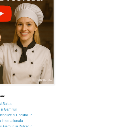
nare
si Salate
 si Garnituri
lcoolice si Cocktailuri
 Internationala
i Gemuri si Dulceturi