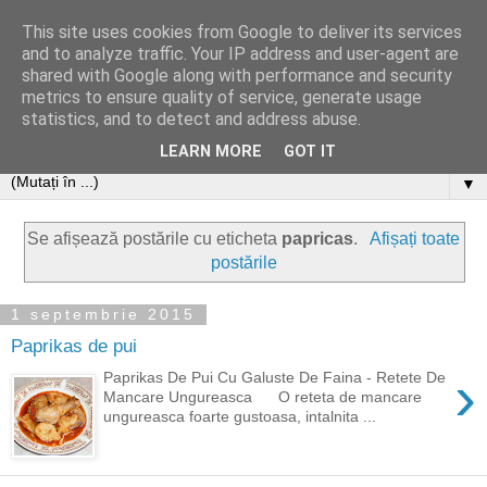
This site uses cookies from Google to deliver its services
and to analyze traffic. Your IP address and user-agent are
shared with Google along with performance and security
metrics to ensure quality of service, generate usage
statistics, and to detect and address abuse.
LEARN MORE
GOT IT
▼
Se afișează postările cu eticheta
papricas
.
Afișați toate
postările
1 septembrie 2015
Paprikas de pui
›
Paprikas De Pui Cu Galuste De Faina - Retete De
Mancare Ungureasca O reteta de mancare
ungureasca foarte gustoasa, intalnita ...