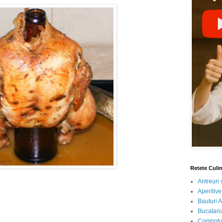
Retete Culi
Antreuri 
Aperitive
Bauturi A
Bucataria
Compotur