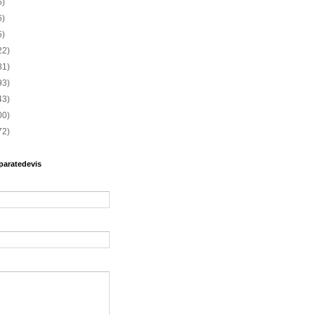
6)
6)
5)
22)
81)
93)
43)
00)
72)
paratedevis