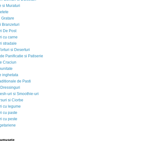
 si Muraturi
etete
si Gratare
i Branzeturi
i De Post
i cu carne
i stradale
Torturi si Deserturi
e Panificatie si Patiserie
e Craciun
munitate
e inghetata
aditionale de Pasti
 Dressinguri
esh-uri si Smoothie-uri
suri si Ciorbe
i cu legume
i cu paste
i cu peste
egetariene
rumusete