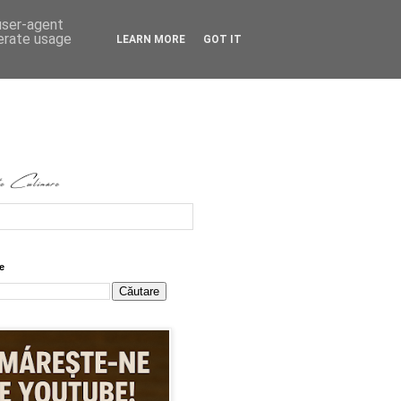
 user-agent
nerate usage
LEARN MORE
GOT IT
e