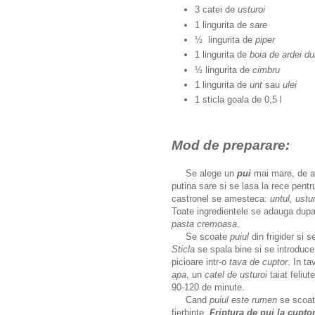
3 catei de
usturoi
1 lingurita de
sare
½ lingurita de
piper
1 lingurita de
boia de ardei du
½ lingurita de
cimbru
1 lingurita de
unt
sau
ulei
1 sticla goala de 0,5 l
Mod de preparare:
Se alege un
pui
mai mare, de a
putina sare si se lasa la rece pent
castronel se amesteca:
untul, ustu
Toate ingredientele se adauga dupa
pasta cremoasa
.
Se scoate
puiul
din frigider si 
Sticla
se spala bine si se introduce 
picioare intr-o
tava de cuptor
. In t
apa
, un
catel de usturoi
taiat feliut
90-120 de minute.
Cand
puiul este rumen
se scoat
fierbinte.
Friptura de pui la cupto