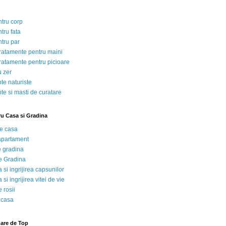
ntru corp
tru fata
ntru par
tratamente pentru maini
tratamente pentru picioare
u zer
te naturiste
te si masti de curatare
ru Casa si Gradina
de casa
 apartament
e gradina
e Gradina
 si ingrijirea capsunilor
 si ingrijirea vitei de vie
 rosii
 casa
nare de Top