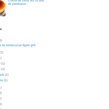
Crema de zahar ars cu blat
de pandispan
te
1)
e de berbecut pe tigaie grill
(1)
1)
ie
(1)
e
(1)
arie
(1)
rie
(1)
1)
0)
2)
3)