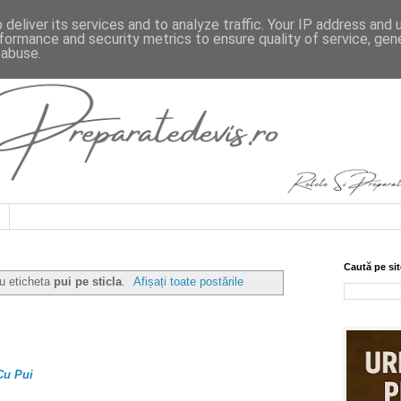
deliver its services and to analyze traffic. Your IP address and
formance and security metrics to ensure quality of service, ge
 abuse.
Caută pe sit
cu eticheta
pui pe sticla
.
Afișați toate postările
Cu Pui