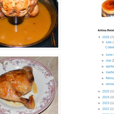
Arhiva Rete
▼
2026
(7)
▼
iulie
(
Cotlet
►
iunie
►
mai
(
►
april
►
marti
►
febru
►
ianua
►
2025
(1
►
2024
(1
►
2023
(1
►
2022
(1