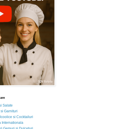
nare
si Salate
 si Garnituri
lcoolice si Cocktailuri
 Internationala
i Gemuri si Dulceturi