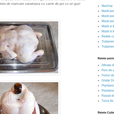
eteta de mancare sanatoasa cu carne de pui cu un gust
Machiaj
Masti pe
Masti pen
Masti pe
Masti si 
Masti si 
Retete c
Tratamen
Tratamen
Retete pent
Afinata 
Flori de
Foisor d
Gratar D
Plantarea
Plantarea
Rasad de
Tuica de
Retete Culi