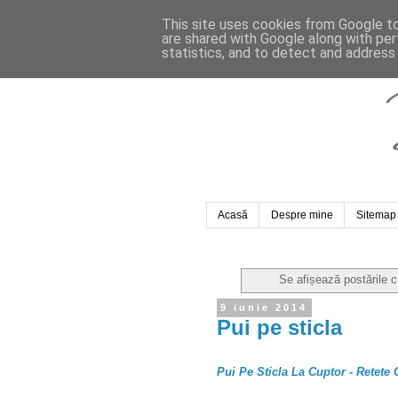
This site uses cookies from Google to 
are shared with Google along with per
statistics, and to detect and address
Acasă
Despre mine
Sitemap
Se afișează postările 
9 iunie 2014
Pui pe sticla
Pui Pe Sticla La Cuptor - Retete 