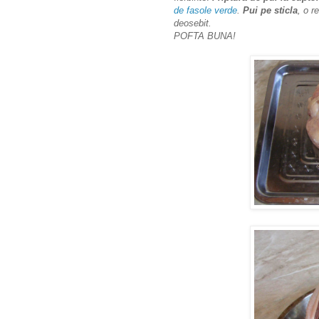
de fasole verde
.
Pui pe sticla
, o r
deosebit.
POFTA BUNA!