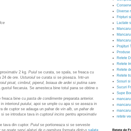
Conserve
Diverse r
Fripturi 
lce
Lactate s
Mancarur
Mancarur
Mancarur
Prajituri 
Produse d
Retete D
Retete I
Retete d
proximativ 2 kg.
Puiul
se curata, se spala, se freaca cu
Retete tr
ru 24 de ore.
Usturoiul
se curata si se piseaza. Intr-un
Sosuri si
roiul pisat, cimbrul, piperul, boiaua de ardei si putina sare.
Sucuri Fr
 gustul fiecaruia. Se amesteca bine totul pana se obtine o
Supe Bor
se freaca bine cu
pasta de condimente
preparata anterior.
mancarur
in interiorul
puiului
, apoi se umple cu apa si se aseaza in
mancarur
ava de cuptor se adauga un pahar de
vin alb
, un
pahar de
mancarur
e si se introduce tava in
cuptorul incins
pentru aproximativ
retete v
e tava din cuptor.
Puiul
se portioneaza si se serveste
r
se poate servi alaturi de o garnitura formata dintr-o
salata
Retete de F