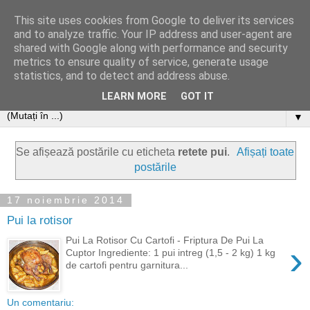
This site uses cookies from Google to deliver its services
and to analyze traffic. Your IP address and user-agent are
shared with Google along with performance and security
metrics to ensure quality of service, generate usage
statistics, and to detect and address abuse.
LEARN MORE
GOT IT
▼
Se afișează postările cu eticheta
retete pui
.
Afișați toate
postările
17 noiembrie 2014
Pui la rotisor
Pui La Rotisor Cu Cartofi - Friptura De Pui La
›
Cuptor Ingrediente: 1 pui intreg (1,5 - 2 kg) 1 kg
de cartofi pentru garnitura...
Un comentariu: