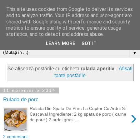
This site uses cookies from Google to deliver its services
and to analyze traffic. Your IP address and user-agent are
shared with Google along with performance and security
metrics to ensure quality of service, generate usage
statistics, and to detect and address abuse.
LEARN MORE
GOT IT
▼
Se afișează postările cu eticheta
rulada aperitiv
.
Afișați
toate postările
11 noiembrie 2014
Rulada de porc
Rulada Din Spata De Porc La Cuptor Cu Ardei Si
›
Cascaval Ingrediente: 2 kg spata de porc ( carne
de porc ) 2 ardei grasi ...
2 comentarii: