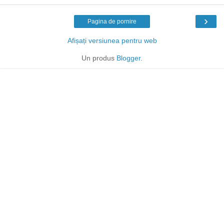
›
Pagina de pornire
Afișați versiunea pentru web
Un produs
Blogger
.