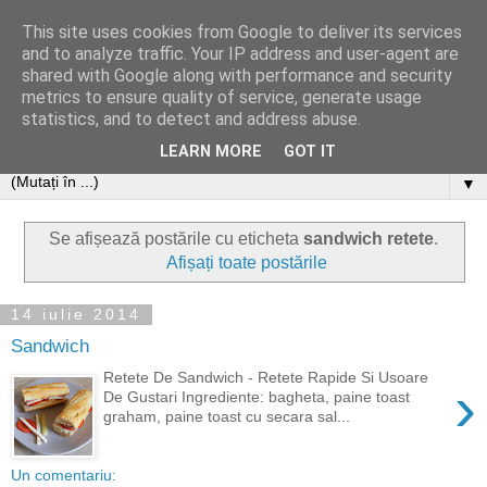
This site uses cookies from Google to deliver its services
and to analyze traffic. Your IP address and user-agent are
shared with Google along with performance and security
metrics to ensure quality of service, generate usage
statistics, and to detect and address abuse.
LEARN MORE
GOT IT
▼
Se afișează postările cu eticheta
sandwich retete
.
Afișați toate postările
14 iulie 2014
Sandwich
Retete De Sandwich - Retete Rapide Si Usoare
›
De Gustari Ingrediente: bagheta, paine toast
graham, paine toast cu secara sal...
Un comentariu: