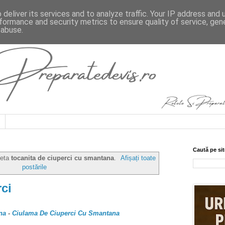
deliver its services and to analyze traffic. Your IP address and
formance and security metrics to ensure quality of service, ge
 abuse.
Caută pe sit
heta
tocanita de ciuperci cu smantana
.
Afișați toate
postările
ci
na
-
Ciulama De Ciuperci Cu Smantana