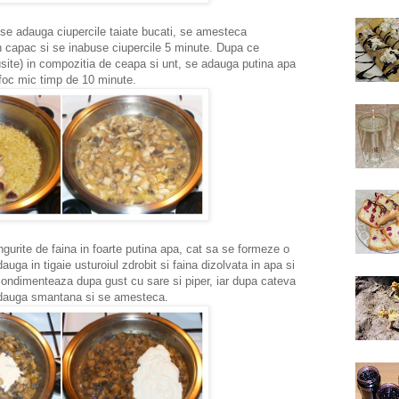
 adauga ciupercile taiate bucati, se amesteca
n capac si se inabuse ciupercile 5 minute. Dupa ce
busite) in compozitia de ceapa si unt, se adauga putina apa
a foc mic timp de 10 minute.
urite de faina in foarte putina apa, cat sa se formeze o
ga in tigaie usturoiul zdrobit si faina dizolvata in apa si
ondimenteaza dupa gust cu sare si piper, iar dupa cateva
e adauga smantana si se amesteca.