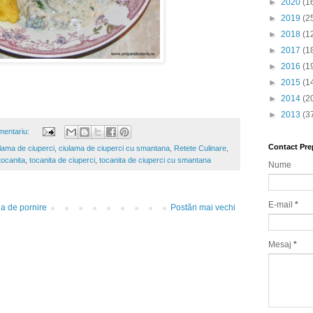
►
2020
(1
►
2019
(2
►
2018
(1
►
2017
(1
►
2016
(1
►
2015
(1
►
2014
(2
►
2013
(3
mentariu:
Contact Pre
lama de ciuperci
,
ciulama de ciuperci cu smantana
,
Retete Culinare
,
tocanita
,
tocanita de ciuperci
,
tocanita de ciuperci cu smantana
Nume
E-mail
*
a de pornire
Postări mai vechi
Mesaj
*