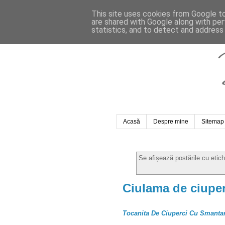
This site uses cookies from Google to 
are shared with Google along with per
statistics, and to detect and address
Acasă
Despre mine
Sitemap
Se afișează postările cu etic
Ciulama de ciuper
Tocanita De Ciuperci Cu Smanta