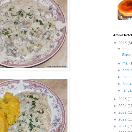
Arhiva Rete
▼
2026
(6)
▼
iunie
Scrumb
►
mai
(
►
april
►
marti
►
febru
►
ianua
►
2025
(1
►
2024
(1
►
2023
(1
►
2022
(1
►
2021
(1