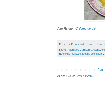
Alte Retete
:
Ciulama de pui
Posted by
Preparatedevis.ro
Un co
Labels:
Aperitive / Garnituri
,
Ciulama
,
ciu
Retete de mancare
,
tocana de ciuperci
,
Pagin
Abonați-vă la:
Postări (Atom)