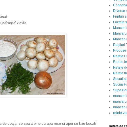
Conserve
Diverse r
cinat
Fripturi 
Lactate s
u
patrunjel verde
Mancarur
Mancarur
Mancarur
Prajituri 
Produse d
Retete D
Retete I
Retete d
Retete tr
Sosuri si
Sucuri Fr
Supe Bor
mancarur
mancarur
mancarur
retete v
 de coaja, se spala bine cu apa rece si apoi se taie bucati
Retete de F