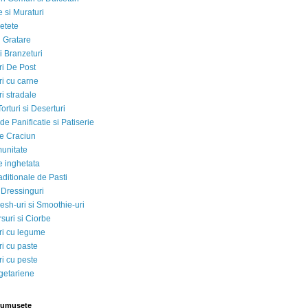
 si Muraturi
etete
si Gratare
i Branzeturi
i De Post
i cu carne
i stradale
Torturi si Deserturi
e Panificatie si Patiserie
e Craciun
munitate
e inghetata
aditionale de Pasti
 Dressinguri
esh-uri si Smoothie-uri
suri si Ciorbe
i cu legume
i cu paste
i cu peste
egetariene
rumusete