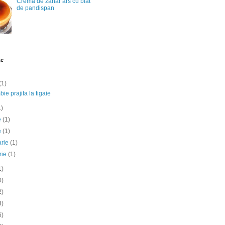
Crema de zahar ars cu blat
de pandispan
te
(1)
ie prajita la tigaie
1)
ie
(1)
e
(1)
arie
(1)
rie
(1)
1)
0)
2)
3)
6)