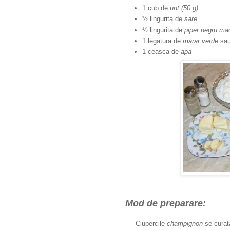
1 cub de
unt (50 g)
½ lingurita de
sare
½ lingurita de
piper negru ma
1 legatura de
marar verde
sa
1 ceasca de
apa
Mod de preparare:
Ciupercile
champignon
se curata