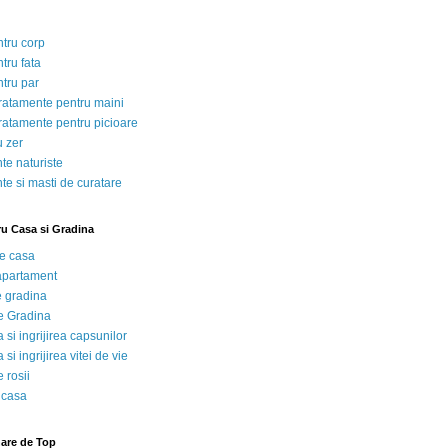
ntru corp
tru fata
ntru par
tratamente pentru maini
tratamente pentru picioare
u zer
te naturiste
te si masti de curatare
ru Casa si Gradina
de casa
 apartament
e gradina
e Gradina
 si ingrijirea capsunilor
 si ingrijirea vitei de vie
 rosii
 casa
nare de Top