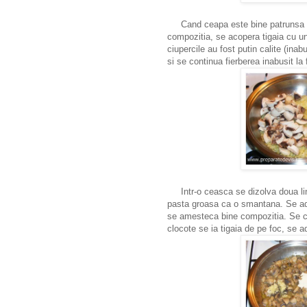
Cand ceapa este bine patrunsa se
compozitia, se acopera tigaia cu u
ciupercile au fost putin calite (ina
si se continua fierberea inabusit l
Intr-o ceasca se dizolva doua ling
pasta groasa ca o smantana. Se adau
se amesteca bine compozitia. Se c
clocote se ia tigaia de pe foc, s