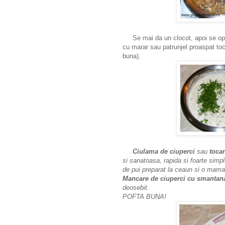
Se mai da un clocot, apoi se opr
cu marar sau patrunjel proaspat to
buna).
Ciulama de ciuperci
sau
toca
si sanatoasa, rapida si foarte simp
de pui preparat la ceaun si o mama
Mancare de ciuperci cu smantan
deosebit.
POFTA BUNA!