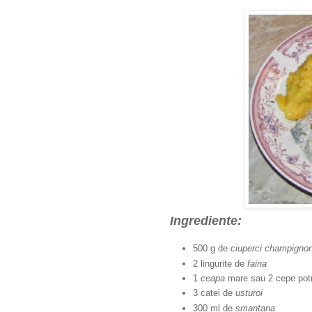
Ingrediente:
500 g de
ciuperci champigno
2 lingurite de
faina
1
ceapa
mare sau 2 cepe potr
3 catei de
usturoi
300 ml de
smantana