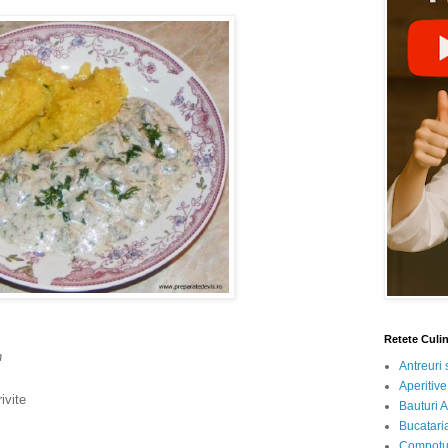
Retete Culi
n
Antreuri 
Aperitive
ivite
Bauturi A
Bucataria
Compotur