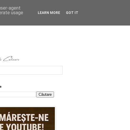
 user-agent
nerate usage
LEARN MORE
GOT IT
e