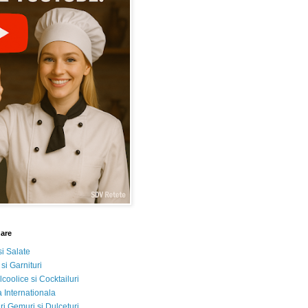
nare
si Salate
 si Garnituri
lcoolice si Cocktailuri
 Internationala
i Gemuri si Dulceturi