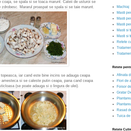
e coaja, se spala si se toaca marunt. Cateii de usturoi se
e zdrobesc. Mararul proaspat se spala si se taie marunt.
Machiaj
Masti pe
Masti pen
Masti pe
Masti si 
Masti si 
Retete c
Tratamen
Tratamen
Retete pent
Afinata 
 topeasca, iar cand este bine incins se adauga ceapa
Se amesteca si se caleste putin ceapa, pana cand ceapa
Flori de
ticloasa (se poate adauga si o lingura de ulei).
Foisor d
Gratar D
Plantarea
Plantarea
Rasad de
Tuica de
Retete Culi