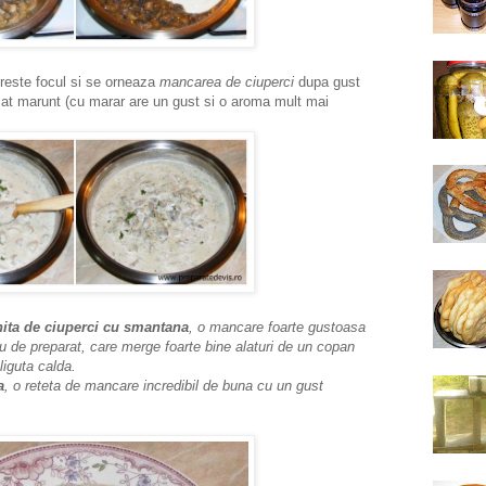
este focul si se orneaza
mancarea de ciuperci
dupa gust
cat marunt (cu marar are un gust si o aroma mult mai
nita de ciuperci cu smantana
, o mancare foarte gustoasa
lu de preparat, care merge foarte bine alaturi de un copan
liguta calda.
a
, o reteta de mancare incredibil de buna cu un gust