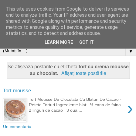
This site uses cookies from Google to deliver its services
and to analyze traffic. Your IP address and user-agent are
shared with Google along with performance and security
metrics to ensure quality of service, generate usage
statistics, and to detect and address abuse.
LEARN MORE
GOT IT
▼
Se afișează postările cu eticheta
tort cu crema mousse
au chocolat
.
Afișați toate postările
Tort mousse
Tort Mousse De Ciocolata Cu Blaturi De Cacao -
›
Retete Torturi Ingrediente blat: ½ cana de faina
2 linguri de cacao 3 oua ...
Un comentariu: