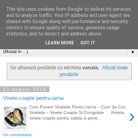
This site uses cookies from Google to deliver its services
and to analyze traffic. Your IP address and user-agent are
shared with Google along with performance and security
metrics to ensure quality of service, generate usage
statistics, and to detect and address abuse.
LEARN MORE
GOT IT
▼
Se afișează postările cu eticheta
vanata
.
Afișați toate
postările
13 august 2016
Vinete coapte pentru iarna
Cum Punem Vinetele Pentru Iarna – Cum Se Coc
›
Vinetele – Vinete Coapte Si Congelate Reteta
vinete coapte pentru salata si pentr...
Un comentariu: