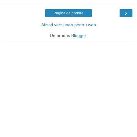
›
Pagina de pornire
Afișați versiunea pentru web
Un produs
Blogger
.