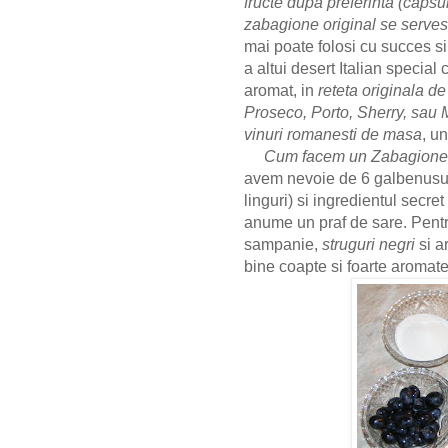
fructe dupa preferinta (capsun
zabagione original se serves
mai poate folosi cu succes si
a altui desert Italian special
aromat, in
reteta originala d
Proseco, Porto, Sherry, sau 
vinuri romanesti de masa
, u
Cum facem un Zabagione
avem nevoie de 6 galbenusuri
linguri) si ingredientul secre
anume un praf de sare. Pentr
sampanie,
struguri negri
si a
bine coapte si foarte aromat