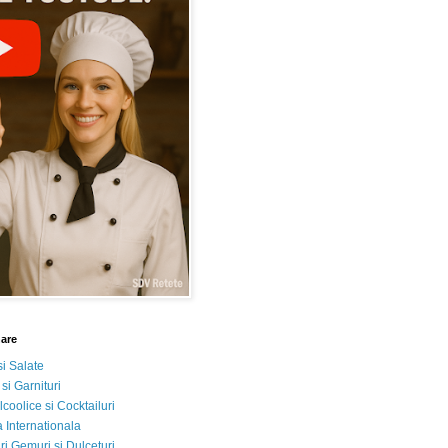
nare
si Salate
 si Garnituri
lcoolice si Cocktailuri
 Internationala
i Gemuri si Dulceturi