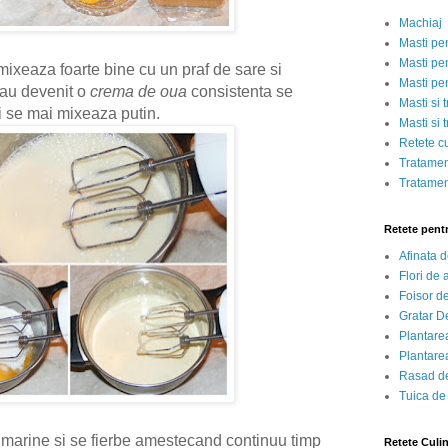
Machiaj
Masti pe
Masti pen
ixeaza foarte bine cu un praf de sare si
Masti pe
 au devenit o
crema de oua
consistenta se
Masti si 
si se mai mixeaza putin.
Masti si 
Retete c
Tratamen
Tratamen
Retete pent
Afinata 
Flori de
Foisor d
Gratar D
Plantarea
Plantarea
Rasad de
Tuica de
 marine si se fierbe amestecand continuu timp
Retete Culi