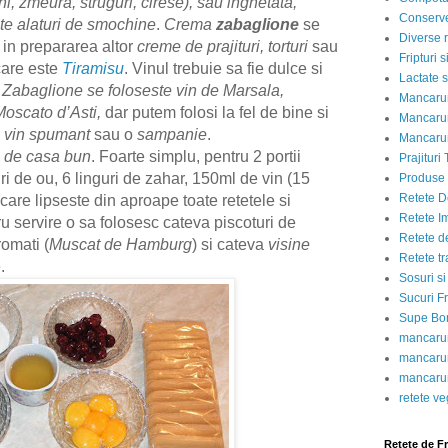
i, zmeura, struguri, cirese), sau inghetata,
Conserve
te alaturi de smochine
.
Crema
zabaglione
se
Diverse r
 in prepararea altor
creme de prajituri, torturi
sau
Fripturi 
 care este
Tiramisu
. Vinul trebuie sa fie dulce si
Lactate s
e Zabaglione se foloseste vin de Marsala,
Mancarur
Moscato d’Asti,
dar putem folosi la fel de bine si
Mancarur
n
vin spumant
sau o
sampanie
.
Mancarur
 de casa bun
. Foarte simplu, pentru 2 portii
Prajituri 
 de ou, 6 linguri de zahar, 150ml de vin (15
Produse d
Retete D
t care lipseste din aproape toate retetele si
Retete I
u servire o sa folosesc cateva piscoturi de
Retete d
romati (
Muscat de Hamburg
) si cateva
visine
Retete tr
e.
Sosuri si
Sucuri Fr
Supe Bor
mancarur
mancarur
mancarur
retete v
Retete de F