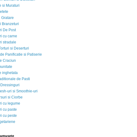
 si Muraturi
etete
si Gratare
i Branzeturi
i De Post
i cu carne
i stradale
Torturi si Deserturi
e Panificatie si Patiserie
e Craciun
munitate
e inghetata
aditionale de Pasti
 Dressinguri
esh-uri si Smoothie-uri
suri si Ciorbe
i cu legume
i cu paste
i cu peste
egetariene
rumusete