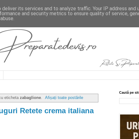
deliver its services and to analyze traffic. Your IP address and
formance and security metrics to ensure quality of service, ge
 abuse.
Caută pe sit
cu eticheta
zabaglione
.
Afișați toate postările
uguri Retete crema italiana