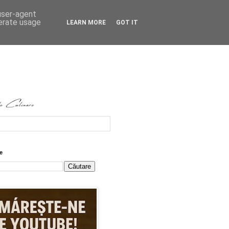
 user-agent
nerate usage
LEARN MORE
GOT IT
e