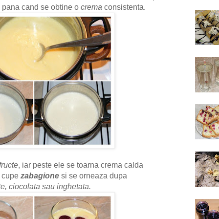
, pana cand se obtine o
crema
consistenta.
fructe
, iar peste ele se toarna crema calda
n cupe
zabagione
si se orneaza dupa
cte, ciocolata sau inghetata.