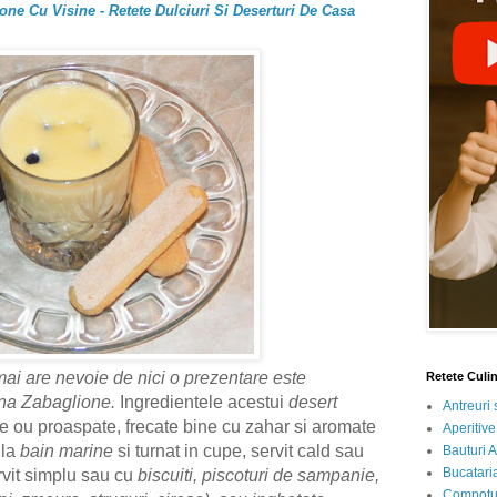
one Cu Visine - Retete Dulciuri Si Deserturi De Casa
mai are nevoie de nici o prezentare este
Retete Culi
na Zabaglione.
Ingredientele acestui
desert
Antreuri 
e ou proaspate, frecate bine cu zahar si aromate
Aperitive
 la
bain marine
si turnat in cupe, servit cald sau
Bauturi A
Bucataria
ervit simplu sau cu
biscuiti, piscoturi de sampanie,
Compotur