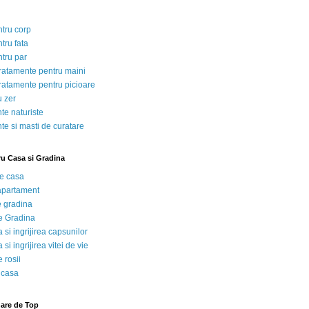
ntru corp
tru fata
ntru par
tratamente pentru maini
tratamente pentru picioare
u zer
te naturiste
te si masti de curatare
ru Casa si Gradina
de casa
 apartament
e gradina
e Gradina
 si ingrijirea capsunilor
 si ingrijirea vitei de vie
 rosii
 casa
nare de Top