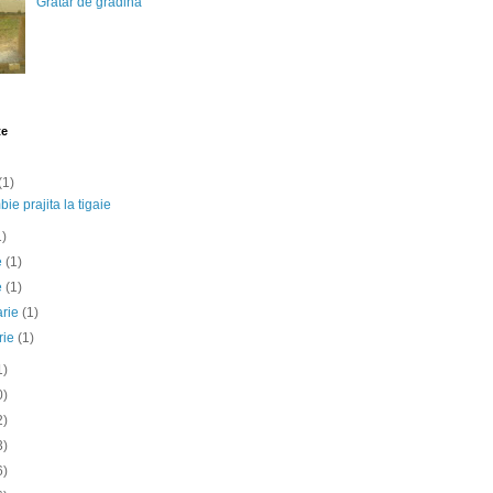
Gratar de gradina
te
(1)
ie prajita la tigaie
1)
ie
(1)
e
(1)
arie
(1)
rie
(1)
1)
0)
2)
3)
6)