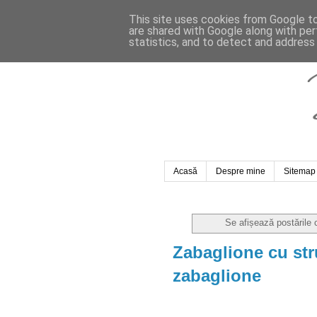
This site uses cookies from Google to 
are shared with Google along with per
statistics, and to detect and address
Acasă
Despre mine
Sitemap
Se afișează postările 
Zabaglione cu str
zabaglione