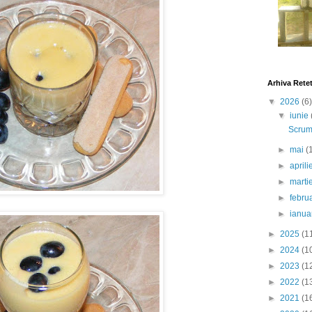
Arhiva Rete
▼
2026
(6)
▼
iunie
Scrumb
►
mai
(
►
april
►
marti
►
febru
►
ianua
►
2025
(1
►
2024
(1
►
2023
(1
►
2022
(1
►
2021
(1