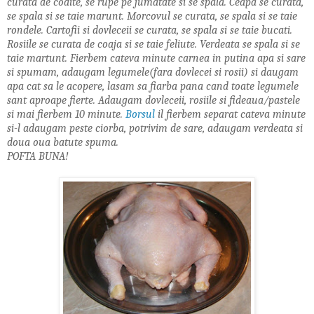
curata de codite, se rupe pe jumatate si se spala. Ceapa se curata,
se spala si se taie marunt. Morcovul se curata, se spala si se taie
rondele. Cartofii si dovleceii se curata, se spala si se taie bucati.
Rosiile se curata de coaja si se taie feliute. Verdeata se spala si se
taie martunt. Fierbem cateva minute carnea in putina apa si sare
si spumam, adaugam legumele(fara dovlecei si rosii) si daugam
apa cat sa le acopere, lasam sa fiarba pana cand toate legumele
sant aproape fierte. Adaugam dovleceii, rosiile si fideaua/pastele
si mai fierbem 10 minute.
Borsul
il fierbem separat cateva minute
si-l adaugam peste ciorba, potrivim de sare, adaugam verdeata si
doua oua batute spuma.
POFTA BUNA!