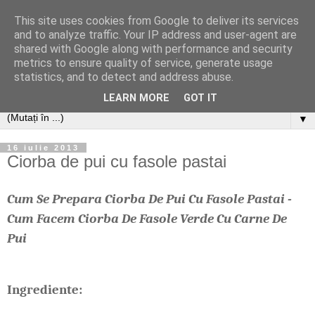
This site uses cookies from Google to deliver its services
and to analyze traffic. Your IP address and user-agent are
shared with Google along with performance and security
metrics to ensure quality of service, generate usage
statistics, and to detect and address abuse.
LEARN MORE
GOT IT
▼
16 iulie 2013
Ciorba de pui cu fasole pastai
Cum Se Prepara Ciorba De Pui Cu Fasole Pastai -
Cum Facem Ciorba De Fasole Verde Cu Carne De
Pui
Ingrediente: