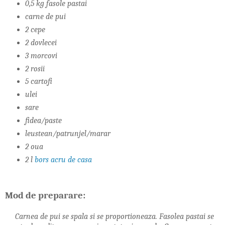
0,5 kg fasole pastai
carne de pui
2 cepe
2 dovlecei
3 morcovi
2 rosii
5 cartofi
ulei
sare
fidea/paste
leustean/patrunjel/marar
2 oua
2 l
bors acru de casa
Mod de preparare:
Carnea de pui se spala si se proportioneaza. Fasolea pastai se