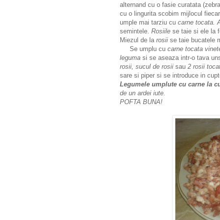
alternand cu o fasie curatata (zebra
cu o lingurita scobim mijlocul fiec
umple mai tarziu cu
carne tocata.
A
semintele.
Rosiile
se taie si ele la 
Miezul de la
rosii
se taie bucatele 
Se umplu cu
carne tocata
vinet
leguma
si se aseaza intr-o tava un
rosii, sucul de rosii
sau
2 rosii toca
sare si piper si se introduce in cup
Legumele umplute cu carne la c
de un ardei iute.
POFTA BUNA!