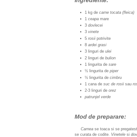
Ingrediente:
1 kg de
carne tocata (fleica)
1
ceapa
mare
3
dovlecei
3
vinete
5
rosii
potrivite
8
ardei grasi
3 linguri de
ulei
2 linguri de
bulion
1 lingurita de
sare
½ lingurita de
piper
½ lingurita de
cimbru
1 cana de
suc de rosii
sau
ros
2-3 linguri de
orez
patrunjel verde
Mod de preparare:
Carnea
se toaca si se pregatest
se curata de codite.
Vinetele
si
dov