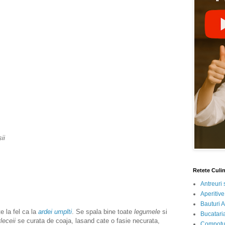
ii
Retete Culi
Antreuri 
Aperitive
Bauturi A
e la fel ca la
ardei umplti
. Se spala bine toate
legumele
si
Bucataria
leceii
se curata de coaja, lasand cate o fasie necurata,
Compotur