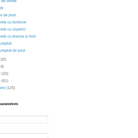
 de vinete
ti
le de post
hete cu dovlecei
ete cu ciuperci
ete cu branza si rosii
umpluti
umpluti de post
(30)
18)
ie
(20)
e
(61)
arie
(125)
paratedevis