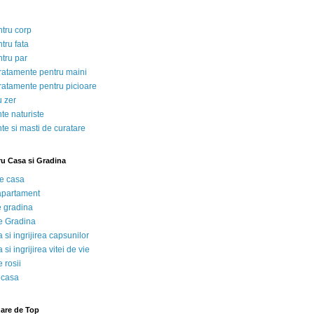
ntru corp
tru fata
ntru par
tratamente pentru maini
tratamente pentru picioare
u zer
te naturiste
te si masti de curatare
ru Casa si Gradina
de casa
 apartament
e gradina
e Gradina
 si ingrijirea capsunilor
 si ingrijirea vitei de vie
 rosii
 casa
nare de Top