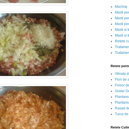
Machiaj
Masti pe
Masti pen
Masti pe
Masti si 
Masti si 
Retete c
Tratamen
Tratamen
Retete pent
Afinata 
Flori de
Foisor d
Gratar D
Plantarea
Plantarea
Rasad de
Tuica de
Retete Culi