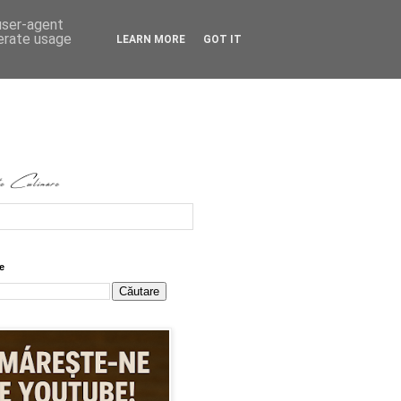
 user-agent
nerate usage
LEARN MORE
GOT IT
e