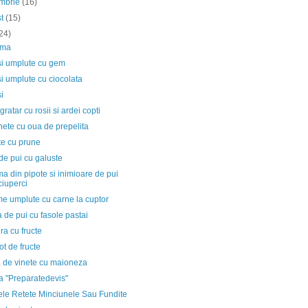
embrie
(16)
st
(15)
24)
rma
i umplute cu gem
i umplute cu ciocolata
i
 gratar cu rosii si ardei copti
ete cu oua de prepelita
te cu prune
de pui cu galuste
a din pipote si inimioare de pui
ciuperci
e umplute cu carne la cuptor
 de pui cu fasole pastai
ura cu fructe
t de fructe
a de vinete cu maioneza
a "Preparatedevis"
ele Retete Minciunele Sau Fundite