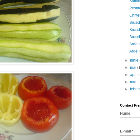
Salata
Pesme
Chifte
Brusc
Brusch
Brusch
Ardei 
Ardei 
►
iunie
►
mai
(
►
april
►
marti
►
febru
Contact Pre
Nume
E-mail
*