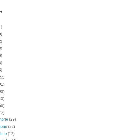
te
1)
0)
2)
3)
6)
6)
5)
22)
81)
93)
43)
00)
72)
mbrie
(29)
mbrie
(22)
mbrie
(12)