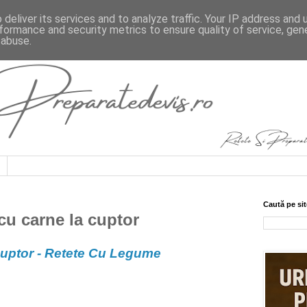
deliver its services and to analyze traffic. Your IP address and
formance and security metrics to ensure quality of service, ge
 abuse.
Caută pe sit
u carne la cuptor
uptor - Retete Cu Legume