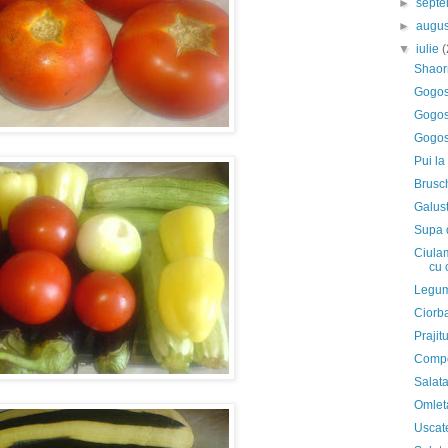
►
sept
►
augu
▼
iulie
(
Shao
Gogos
Gogos
Gogos
Pui la
Brusch
Galus
Supa 
Ciulam
cu 
Legum
Ciorba
Prajit
Compo
Salat
Omlet
Uscat