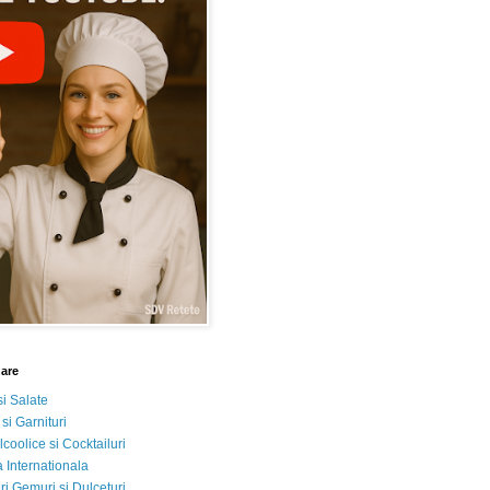
nare
si Salate
 si Garnituri
lcoolice si Cocktailuri
 Internationala
i Gemuri si Dulceturi