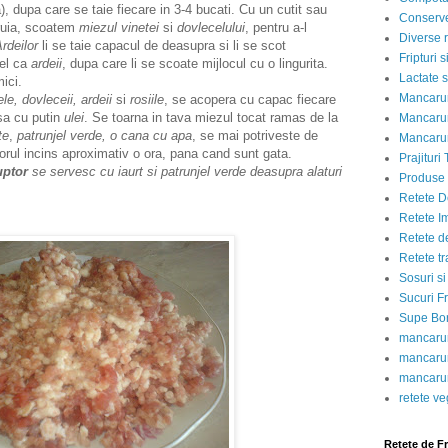
), dupa care se taie fiecare in 3-4 bucati. Cu un cutit sau
Conserve
aruia, scoatem
miezul vinetei
si
dovlecelului
, pentru a-l
Diverse r
rdeilor
li se taie capacul de deasupra si li se scot
Fripturi 
fel ca
ardeii
, dupa care li se scoate mijlocul cu o lingurita.
Lactate s
mici.
Mancarur
ele, dovleceii, ardeii
si
rosiile
, se acopera cu capac fiecare
sa cu putin
ulei
. Se toarna in tava miezul tocat ramas de la
Mancarur
te
,
patrunjel verde, o cana cu apa
, se mai potriveste de
Mancarur
torul incins aproximativ o ora, pana cand sunt gata.
Prajituri 
uptor
se servesc cu iaurt si patrunjel verde deasupra alaturi
Produse d
Retete D
Retete I
Retete d
Retete tr
Sosuri si
Sucuri Fr
Supe Bor
mancarur
mancarur
mancarur
retete v
Retete de F