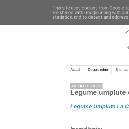
This site uses cookies from Google to 
are shared with Google along with per
statistics, and to detect and address
Acasă
Despre mine
Sitemap
16 iulie 2013
Legume umplute c
Legume Umplute La C