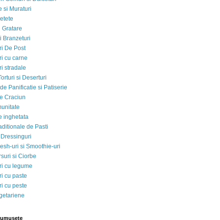
 si Muraturi
etete
si Gratare
i Branzeturi
i De Post
i cu carne
i stradale
Torturi si Deserturi
e Panificatie si Patiserie
e Craciun
munitate
e inghetata
aditionale de Pasti
 Dressinguri
esh-uri si Smoothie-uri
suri si Ciorbe
i cu legume
i cu paste
i cu peste
egetariene
rumusete