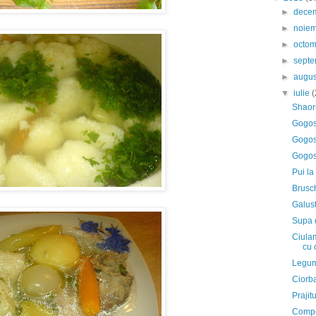
►
dece
►
noie
►
octo
►
sept
►
augu
▼
iulie
(
Shao
Gogos
Gogos
Gogos
Pui la
Brusch
Galus
Supa 
Ciulam
cu 
Legum
Ciorba
Prajit
Compo