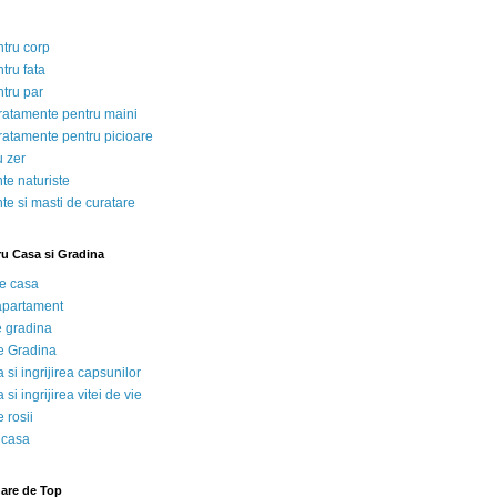
ntru corp
tru fata
ntru par
tratamente pentru maini
tratamente pentru picioare
u zer
te naturiste
te si masti de curatare
ru Casa si Gradina
de casa
 apartament
e gradina
e Gradina
 si ingrijirea capsunilor
 si ingrijirea vitei de vie
 rosii
 casa
nare de Top