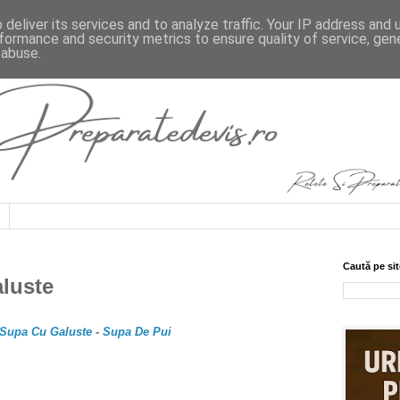
deliver its services and to analyze traffic. Your IP address and
formance and security metrics to ensure quality of service, ge
 abuse.
Caută pe sit
luste
Supa Cu Galuste
-
Supa De Pui