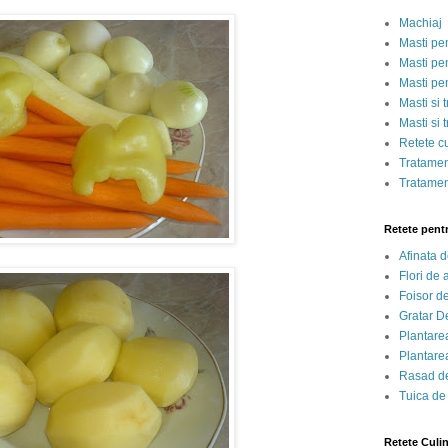
Machiaj
Masti pe
Masti pen
Masti pe
Masti si 
Masti si 
Retete c
Tratamen
Tratamen
Retete pent
Afinata 
Flori de
Foisor d
Gratar D
Plantarea
Plantarea
Rasad de
Tuica de
Retete Culi