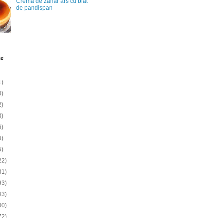
Crema de zahar ars cu blat
de pandispan
te
1)
0)
2)
3)
6)
6)
5)
22)
81)
93)
43)
00)
72)