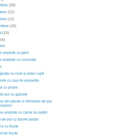
mbrie
(29)
mbrie
(22)
mbrie
(12)
embrie
(16)
st
(15)
24)
rma
i umplute cu gem
i umplute cu ciocolata
i
 gratar cu rosii si ardei copti
ete cu oua de prepelita
te cu prune
de pui cu galuste
a din pipote si inimioare de pui
ciuperci
e umplute cu carne la cuptor
 de pui cu fasole pastai
ura cu fructe
t de fructe