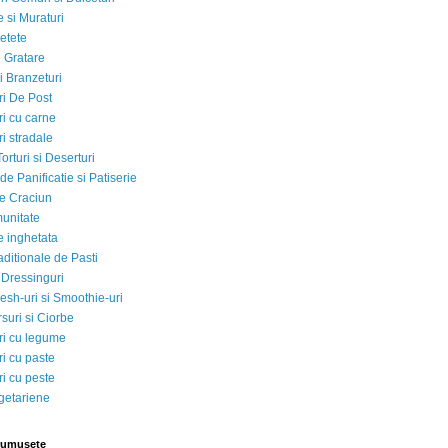
 si Muraturi
etete
si Gratare
i Branzeturi
i De Post
i cu carne
i stradale
Torturi si Deserturi
e Panificatie si Patiserie
e Craciun
munitate
e inghetata
aditionale de Pasti
 Dressinguri
esh-uri si Smoothie-uri
suri si Ciorbe
i cu legume
i cu paste
i cu peste
egetariene
rumusete