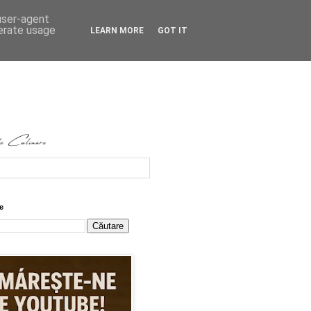
 user-agent
nerate usage
LEARN MORE
GOT IT
e