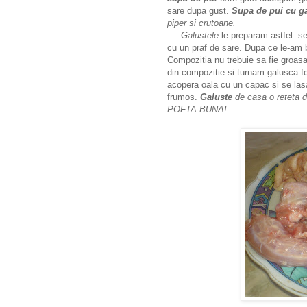
sare dupa gust.
Supa de pui cu g
piper si crutoane.
Galustele
le preparam astfel: se
cu un praf de sare. Dupa ce le-am 
Compozitia nu trebuie sa fie groasa
din compozitie si turnam galusca fo
acopera oala cu un capac si se lasa
frumos.
Galuste
de casa o reteta d
POFTA BUNA!