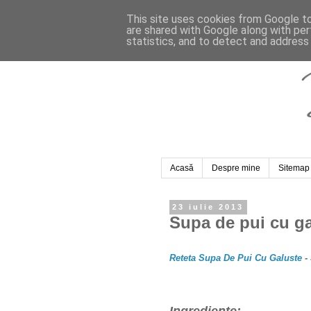
This site uses cookies from Google to 
are shared with Google along with per
statistics, and to detect and address
Acasă
Despre mine
Sitemap
23 iulie 2013
Supa de pui cu ga
Reteta Supa De Pui Cu Galuste
-
Ingrediente: