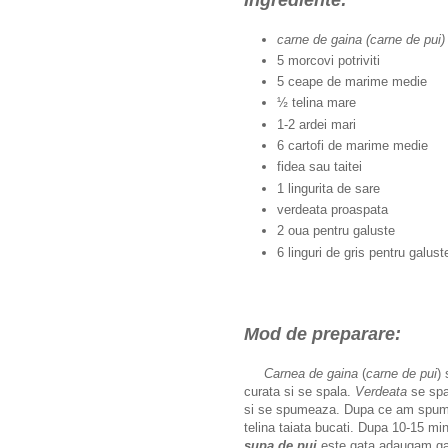
carne de gaina (carne de pui)
5 morcovi potriviti
5 ceape de marime medie
½ telina mare
1-2 ardei mari
6 cartofi de marime medie
fidea sau taitei
1 lingurita de sare
verdeata proaspata
2 oua pentru galuste
6 linguri de gris pentru galust
Mod de preparare:
Carnea de gaina
(
carne de pui
)
curata si se spala.
Verdeata
se spa
si se spumeaza. Dupa ce am spu
telina taiata bucati. Dupa 10-15 minu
supa de pui
este gata adaugam galu