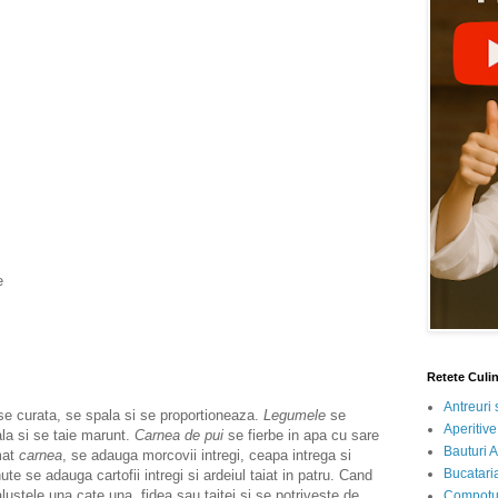
e
Retete Culi
Antreuri 
 se curata, se spala si se proportioneaza.
Legumele
se
Aperitive
la si se taie marunt.
Carnea de pui
se fierbe in apa cu sare
Bauturi A
mat
carnea
, se adauga morcovii intregi, ceapa intrega si
Bucataria
te se adauga cartofii intregi si ardeiul taiat in patru. Cand
stele una cate una, fidea sau taitei si se potriveste de
Compotur