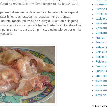
aluste
se serveste cu verdeata deasupra, cu branza rasa,
Conserve
Diverse r
param galbenusurile de albusuri si le batem bine separat
Fripturi 
batut bine, le amestecam si adaugam grisul treptat.
Lactate s
 dar nici moale (nu trebuie sa curga). Luam cu o lingurita
Mancarur
rmata in oala cu supa care fierbe foarte incet. La sfarsit se
Mancarur
 putin sa se raceasca, timp in care galustele se vor umfla
Mancarur
elicioasa.
Prajituri 
Produse d
Retete D
Retete I
Retete d
Retete tr
Sosuri si
Sucuri Fr
Supe Bor
mancarur
mancarur
mancarur
retete v
Retete de F