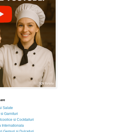
nare
si Salate
 si Garnituri
lcoolice si Cocktailuri
 Internationala
i Gemuri si Dulceturi