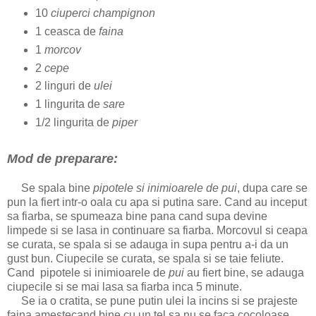
10
ciuperci champignon
1 ceasca de
faina
1
morcov
2
cepe
2 linguri de
ulei
1 lingurita de
sare
1/2 lingurita de
piper
Mod de preparare:
Se spala bine
pipotele si inimioarele de pui
, dupa care se
pun la fiert intr-o oala cu apa si putina sare. Cand au inceput
sa fiarba, se spumeaza bine pana cand supa devine
limpede si se lasa in continuare sa fiarba. Morcovul si ceapa
se curata, se spala si se adauga in supa pentru a-i da un
gust bun. Ciupecile se curata, se spala si se taie feliute.
Cand pipotele si inimioarele de
pui
au fiert bine, se adauga
ciupecile si se mai lasa sa fiarba inca 5 minute.
Se ia o cratita, se pune putin ulei la incins si se prajeste
faina amestecand bine cu un tel sa nu se faca cocoloase,