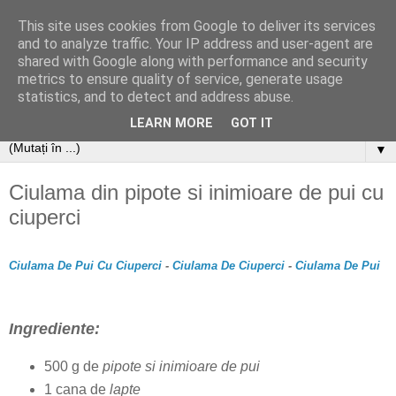
This site uses cookies from Google to deliver its services
and to analyze traffic. Your IP address and user-agent are
shared with Google along with performance and security
metrics to ensure quality of service, generate usage
statistics, and to detect and address abuse.
LEARN MORE
GOT IT
▼
Ciulama din pipote si inimioare de pui cu
ciuperci
Ciulama De Pui Cu Ciuperci
-
Ciulama De Ciuperci
-
Ciulama De Pui
Ingrediente:
500 g de
pipote si inimioare de pui
1 cana de
lapte