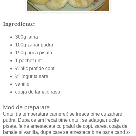
Ingrediente:
300g faina
100g zahar pudra
150g nuca pisata
1 pachet unt
½ plic praf de copt
½ lingurita sare
vanilie
coaja de lamaie rasa
Mod de preparare
Untul (la temperatura camerei) se freaca bine cu zaharul
pudra. Dupa ce am frecat bine untul, se adauga nucile
pisate, faina amestecata cu praful de copt, sarea, coaja de
lamaie si vanilia, dupa care se amesteca bine pana cand s-