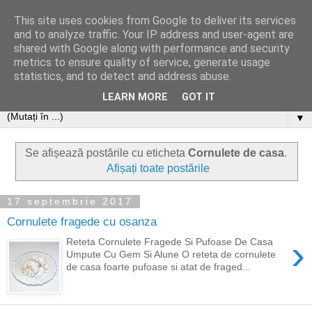
This site uses cookies from Google to deliver its services
and to analyze traffic. Your IP address and user-agent are
shared with Google along with performance and security
metrics to ensure quality of service, generate usage
statistics, and to detect and address abuse.
LEARN MORE
GOT IT
▼
Se afișează postările cu eticheta
Cornulete de casa
.
Afișați toate postările
17 septembrie 2017
Cornulete fragede cu osanza
›
Reteta Cornulete Fragede Si Pufoase De Casa
Umpute Cu Gem Si Alune O reteta de cornulete
de casa foarte pufoase si atat de fraged...