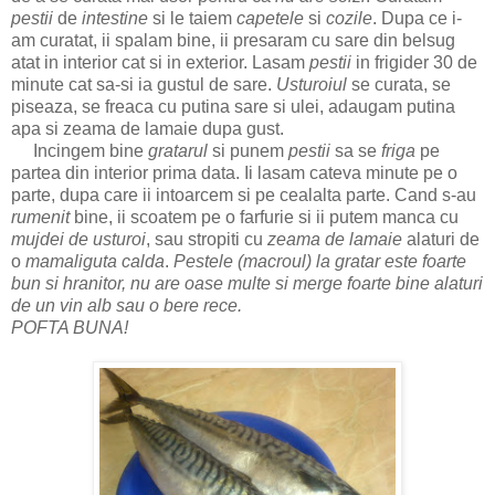
pestii
de
intestine
si le taiem
capetele
si
cozile
. Dupa ce i-
am curatat, ii spalam bine, ii presaram cu sare din belsug
atat in interior cat si in exterior. Lasam
pestii
in frigider 30 de
minute cat sa-si ia gustul de sare.
Usturoiul
se curata, se
piseaza, se freaca cu putina sare si ulei, adaugam putina
apa si zeama de lamaie dupa gust.
Incingem bine
gratarul
si punem
pestii
sa se
friga
pe
partea din interior prima data. Ii lasam cateva minute pe o
parte, dupa care ii intoarcem si pe cealalta parte. Cand s-au
rumenit
bine, ii scoatem pe o farfurie si ii putem manca cu
mujdei de usturoi
, sau stropiti cu
zeama de lamaie
alaturi de
o
mamaliguta calda
.
Pestele (macroul) la gratar este foarte
bun si hranitor, nu are oase multe si merge foarte bine alaturi
de un vin alb sau o bere rece.
POFTA BUNA!