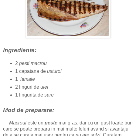
Ingrediente:
2
pesti macrou
1 capatana de
usturoi
1
lamaie
2 linguri de
ulei
1 lingurita de
sare
Mod de preparare:
Macroul
este un
peste
mai gras, dar cu un gust foarte bun
care se poate prepara in mai multe feluri avand si avantajul
de a se curata mai usor pentru ca
nu are solzi
. Curatam