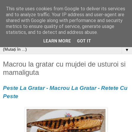
This site uses cookies from Google to deliver its services
and to analyze traffic. Your IP address and user-agent are
shared with Google along with performance and security
metrics to ensure quality of service, generate usage
statistics, and to detect and address abuse.
LEARN MORE
GOT IT
▼
Macrou la gratar cu mujdei de usturoi si
mamaliguta
Peste La Gratar - Macrou La Gratar - Retete Cu
Peste