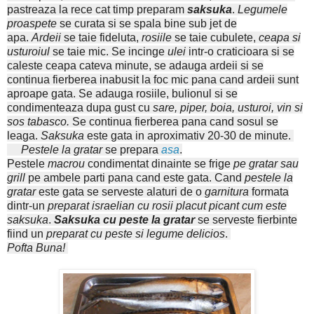
pastreaza la rece cat timp preparam
saksuka
.
Legumele
proaspete
se curata si se spala bine sub jet de
apa.
Ardeii
se taie fideluta,
rosiile
se taie cubulete,
ceapa si
usturoiul
se taie mic. Se incinge
ulei
intr-o craticioara
si se
caleste ceapa cateva minute, se adauga ardeii si se
continua fierberea inabusit la foc mic pana cand ardeii sunt
aproape gata. Se adauga rosiile, bulionul si se
condimenteaza dupa gust cu
sare, piper, boia, usturoi, vin si
sos tabasco.
Se continua fierberea pana cand sosul se
leaga.
Saksuka
este gata in aproximativ 20-30 de minute.
Pestele la gratar
se prepara
asa
.
Pestele
macrou
condimentat dinainte se frige
pe gratar sau
grill
pe ambele parti pana cand este gata. Cand
pestele la
gratar
este gata se serveste alaturi de o
garnitura
formata
dintr-un
preparat israelian cu rosii placut picant cum este
saksuka
.
Saksuka cu peste la gratar
se serveste fierbinte
fiind un
preparat cu peste si legume delicios
.
Pofta Buna!