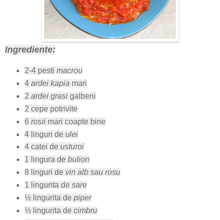
Ingrediente:
2-4 pesti
macrou
4
ardei kapia
mari
2
ardei grasi
galbeni
2 cepe potrivite
6
rosii
mari coapte bine
4 linguri de
ulei
4 catei de
usturoi
1 lingura de
bulion
8 linguri de
vin alb sau rosu
1 lingurita de
sare
½ lingurita de
piper
½ lingurita de
cimbru