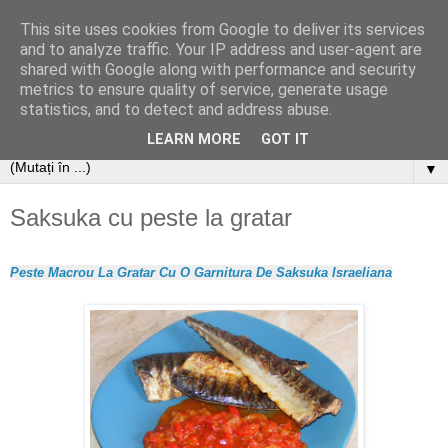
This site uses cookies from Google to deliver its services
and to analyze traffic. Your IP address and user-agent are
shared with Google along with performance and security
metrics to ensure quality of service, generate usage
statistics, and to detect and address abuse.
LEARN MORE
GOT IT
▼
Saksuka cu peste la gratar
Peste Macrou La Gratar Cu O Garnitura De Saksuka Israeliana