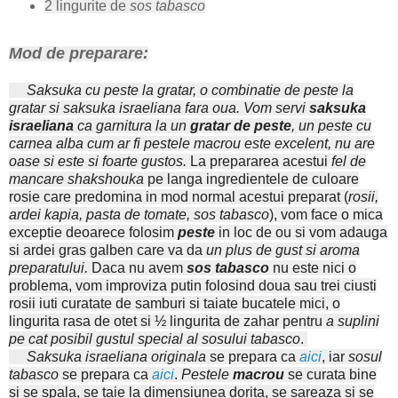
2 lingurite de
sos tabasco
Mod de preparare:
Saksuka cu peste la gratar, o combinatie de peste la
gratar si saksuka israeliana fara oua.
Vom servi
saksuka
israeliana
ca garnitura la un
gratar de peste
, un peste cu
carnea alba cum ar fi pestele macrou este excelent, nu are
oase si este si foarte gustos.
La prepararea acestui
fel de
mancare shakshouka
pe langa ingredientele de culoare
rosie care predomina in mod normal acestui preparat (
rosii,
ardei kapia, pasta de tomate, sos tabasco
), vom face o mica
exceptie deoarece folosim
peste
in loc de ou si vom adauga
si ardei gras galben care va da
un plus de gust si aroma
preparatului.
Daca nu avem
sos tabasco
nu este nici o
problema, vom improviza putin folosind doua sau trei ciusti
rosii iuti curatate de samburi si taiate bucatele mici, o
lingurita rasa de otet si ½ lingurita de zahar pentru
a suplini
pe cat posibil gustul special al sosului tabasco
.
Saksuka israeliana originala
se prepara ca
aici
, iar
sosul
tabasco
se prepara ca
aici
.
Pestele
macrou
se curata bine
si se spala, se taie la dimensiunea dorita, se sareaza si se