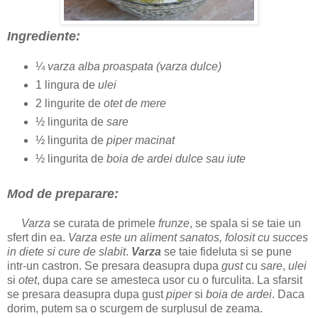
Ingrediente:
¼
varza alba proaspata (varza dulce)
1 lingura de
ulei
2 lingurite de
otet de mere
½ lingurita de
sare
½ lingurita de
piper macinat
½ lingurita de
boia de ardei dulce sau iute
Mod de preparare:
Varza
se curata de primele
frunze
, se spala si se taie un
sfert din ea.
Varza
este un aliment sanatos, folosit cu succes
in
diete
si
cure de slabit
.
Varza
se taie fideluta si se pune
intr-un castron. Se presara deasupra dupa
gust
cu
sare
,
ulei
si
otet
, dupa care se amesteca usor cu o furculita. La sfarsit
se presara deasupra dupa gust
piper
si
boia de ardei
. Daca
dorim, putem sa o scurgem de surplusul de zeama.