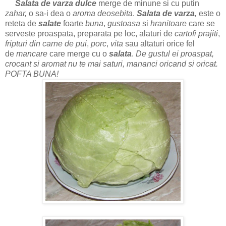
Salata de varza dulce
merge de minune si cu putin
zahar,
o sa-i dea o
aroma deosebita
.
Salata de varza
,
este o
reteta de
salate
foarte
buna
,
gustoasa
si
hranitoare
care se
serveste proaspata, preparata pe loc, alaturi de
cartofi prajiti
,
fripturi
din
carne de pui
,
porc
,
vita
sau altaturi orice fel
de
mancare
care merge cu o
salata
.
De gustul ei proaspat,
crocant si aromat nu te mai saturi, mananci oricand si oricat.
POFTA BUNA!