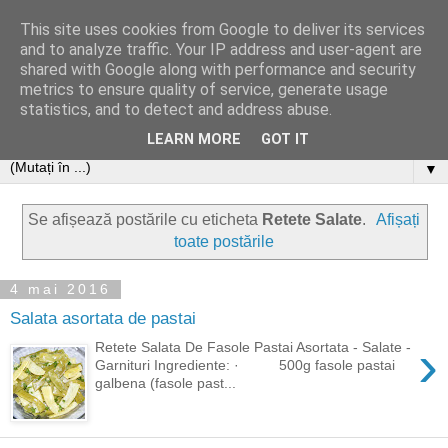
This site uses cookies from Google to deliver its services
and to analyze traffic. Your IP address and user-agent are
shared with Google along with performance and security
metrics to ensure quality of service, generate usage
statistics, and to detect and address abuse.
LEARN MORE
GOT IT
▼
Se afișează postările cu eticheta
Retete Salate
.
Afișați
toate postările
4 mai 2016
Salata asortata de pastai
›
Retete Salata De Fasole Pastai Asortata - Salate -
Garnituri Ingrediente: · 500g fasole pastai
galbena (fasole past...