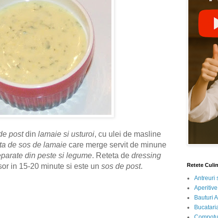
de post
din
lamaie si usturoi
, cu ulei de masline
eta de sos de lamaie
care merge servit de minune
eparate din peste si legume
. Reteta de
dressing
sor in 15-20 minute si este un
sos de post
.
Retete Culi
Antreuri 
Aperitive
Bauturi A
Bucataria
Compotur