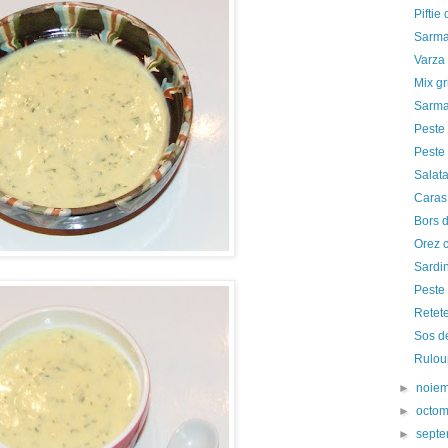
Piftie
Sarma
Varza 
Mix gr
Sarmal
Peste 
Peste 
Salata
Caras 
Bors 
Orez c
Sardin
Peste
Retete
Sos d
Rulour
►
noie
►
octo
►
sept