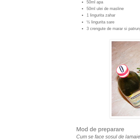
50ml apa
50ml ulei de masline
1 lingurita zahar
½ lingurita sare
3 crengute de marar si patrun
Mod de preparare
Cum se face sosul de lamai