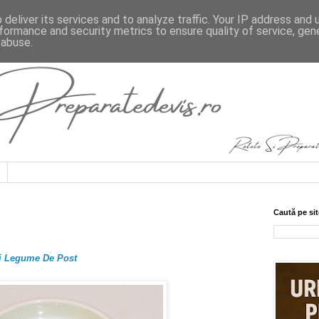
deliver its services and to analyze traffic. Your IP address and
formance and security metrics to ensure quality of service, ge
 abuse.
Caută pe sit
Si Legume De Post