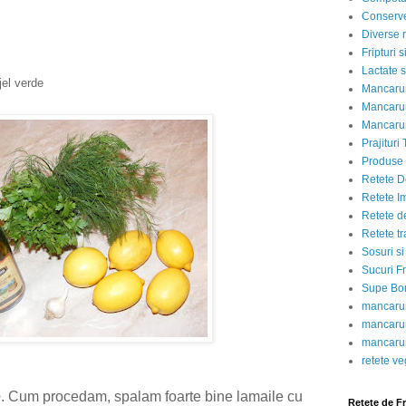
Conserve
Diverse r
Fripturi 
Lactate s
jel verde
Mancarur
Mancarur
Mancarur
Prajituri 
Produse d
Retete D
Retete I
Retete d
Retete tr
Sosuri si
Sucuri Fr
Supe Bor
mancarur
mancarur
mancarur
retete v
e
. Cum procedam, spalam foarte bine lamaile cu
Retete de F