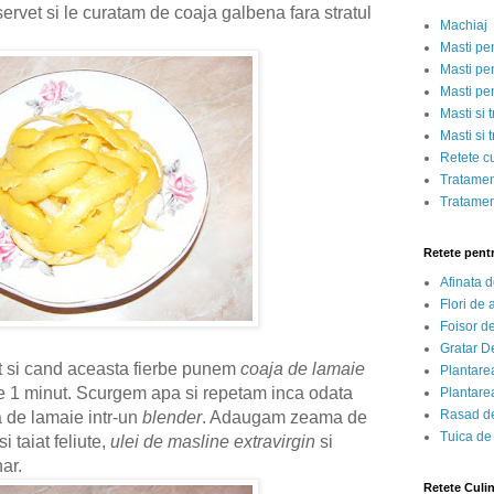
ervet si le curatam de coaja galbena fara stratul
Machiaj
Masti pe
Masti pen
Masti pe
Masti si 
Masti si 
Retete c
Tratamen
Tratamen
Retete pent
Afinata 
Flori de
Foisor d
Gratar D
rt si cand aceasta fierbe punem
coaja de lamaie
Plantarea
 de 1 minut. Scurgem apa si repetam inca odata
Plantarea
Rasad de
 de lamaie intr-un
blender
. Adaugam zeama de
Tuica de
i taiat feliute,
ulei de masline extravirgin
si
har.
Retete Culi