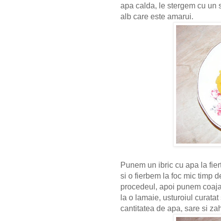
apa calda, le stergem cu un s
alb care este amarui.
Punem un ibric cu apa la fie
si o fierbem la foc mic timp
procedeul, apoi punem coaja
la o lamaie, usturoiul curatat s
cantitatea de apa, sare si za