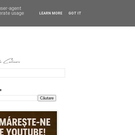
 user-agent
nerate usage
LEARN MORE
GOT IT
e