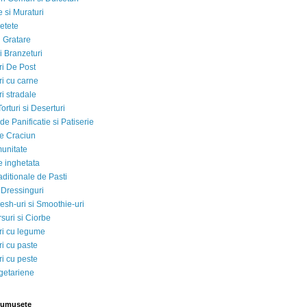
 si Muraturi
etete
si Gratare
i Branzeturi
i De Post
i cu carne
i stradale
Torturi si Deserturi
e Panificatie si Patiserie
e Craciun
munitate
e inghetata
aditionale de Pasti
 Dressinguri
esh-uri si Smoothie-uri
suri si Ciorbe
i cu legume
i cu paste
i cu peste
egetariene
rumusete