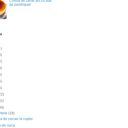
Crema de zahar ars cu blat
de pandispan
te
1)
0)
2)
3)
6)
6)
5)
22)
81)
93)
mbrie
(18)
ra de curcan la cuptor
a de curca