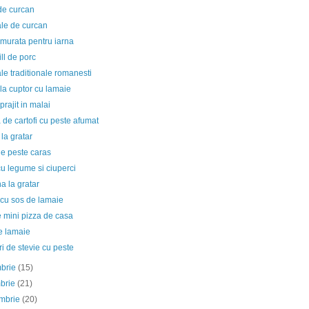
 de curcan
le de curcan
murata pentru iarna
ill de porc
e traditionale romanesti
la cuptor cu lamaie
prajit in malai
 de cartofi cu peste afumat
la gratar
de peste caras
u legume si ciuperci
a la gratar
 cu sos de lamaie
 mini pizza de casa
e lamaie
i de stevie cu peste
mbrie
(15)
mbrie
(21)
embrie
(20)