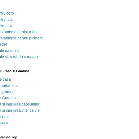
ntru corp
tru fata
ntru par
tratamente pentru maini
tratamente pentru picioare
u zer
te naturiste
te si masti de curatare
ru Casa si Gradina
de casa
 apartament
e gradina
e Gradina
 si ingrijirea capsunilor
 si ingrijirea vitei de vie
 rosii
 casa
nare de Top