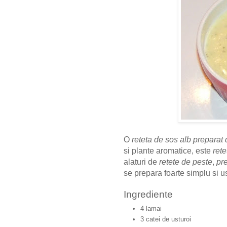
O
reteta de sos alb
preparat 
si plante aromatice, este
ret
alaturi de
retete de peste
,
pr
se prepara foarte simplu si u
Ingrediente
4 lamai
3 catei de usturoi