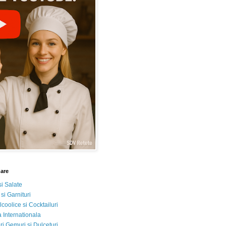
nare
si Salate
 si Garnituri
lcoolice si Cocktailuri
 Internationala
i Gemuri si Dulceturi