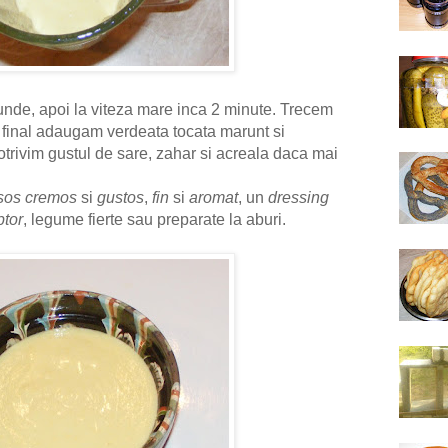
nde, apoi la viteza mare inca 2 minute. Trecem
la final adaugam verdeata tocata marunt si
rivim gustul de sare, zahar si acreala daca mai
sos cremos
si
gustos
,
fin
si
aromat
, un
dressing
ptor
, legume fierte sau preparate la aburi.