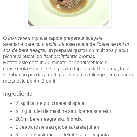
O
mancare
simpla si rapida preparata la
tigaie
asemanatoare cu o
tochitura
este
reteta
de
ficatei de pui in
sos de bere neagra
, un preparat gustos cu mult
sos
placut
picant si bucati de
ficat prajit
foarte aromat.
Reteta este gata in 30 minute iar condimentele si
consistenta sosului se regleaza dupa gustul fiecaruia, la fel
si zahar nu pui daca nu-ti plac sosurile dulcege. Urmatoarea
reteta este pentru 2 portii:
Ingrediente
½ kg ficat de pui curatat si spalat
5 linguri ulei de masline sau floarea soarelui
200ml bere neagra sau blonda
1 ceapa rosie sau galbena taiata julien
3 catei de usturoi taiat feliute sau 1 lingurita