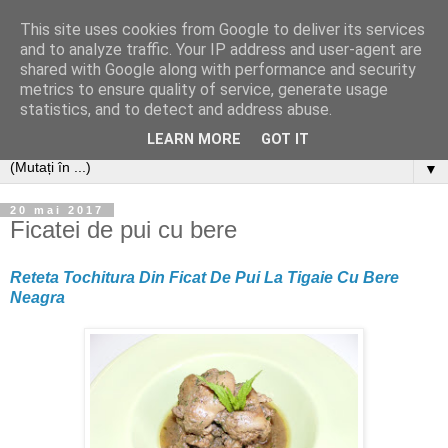
This site uses cookies from Google to deliver its services
and to analyze traffic. Your IP address and user-agent are
shared with Google along with performance and security
metrics to ensure quality of service, generate usage
statistics, and to detect and address abuse.
LEARN MORE
GOT IT
▼
20 mai 2017
Ficatei de pui cu bere
Reteta Tochitura Din Ficat De Pui La Tigaie Cu Bere
Neagra