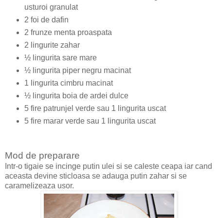
usturoi granulat
2 foi de dafin
2 frunze menta proaspata
2 lingurite zahar
½ lingurita sare mare
½ lingurita piper negru macinat
1 lingurita cimbru macinat
½ lingurita boia de ardei dulce
5 fire patrunjel verde sau 1 lingurita uscat
5 fire marar verde sau 1 lingurita uscat
Mod de preparare
Intr-o tigaie se incinge putin ulei si se caleste ceapa iar cand
aceasta devine sticloasa se adauga putin zahar si se
caramelizeaza usor.