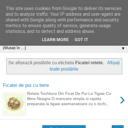
This site uses cookies from Google to deliver its services
and to analyze traffic. Your IP address and user-agent are
shared with Google along with performance and security
metrics to ensure quality of service, generate usage
statistics, and to detect and address abuse.
LEARN MORE
GOT IT
▼
Se afișează postările cu eticheta
Ficatei retete
.
Afișați
toate postările
Ficatei de pui cu bere
›
Reteta Tochitura Din Ficat De Pui La Tigaie Cu
Bere Neagra O mancare simpla si rapida
preparata la tigaie asemanatoare cu o tochi...